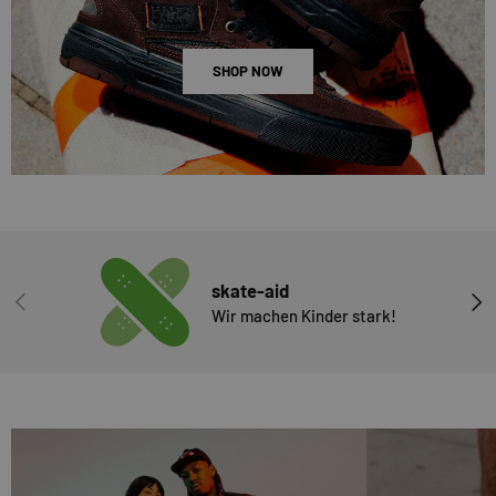
SHOP NOW
skate-aid
VORHERIGE
NÄC
Wir machen Kinder stark!