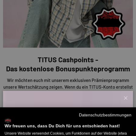
TITUS Cashpoints -
Das kostenlose Bonuspunkteprogramm
Wir möchten euch mit unserem exklusiven Prämienprogramm
unsere Wertschätzung zeigen. Wenn du ein TITUS-Konto erstellst
erhältst du Cashpoints für Aktionen auf unserer Website, wie
Bewertungen und Einkäufe. Diese Punkte kannst du nutzen, um
Schl
Rabatte auf deine Einkäufe oder andere Prämien zu erhalten. Je
Willkommensbonus
mehr du also sammelst, desto mehr sparst du!
Datenschutzbestimmungen
Melde dich zu unserem Newsletter an und bekomme deinen
Willkommens-Rabattcode direkt per Mail zugeschickt.
Wir freuen uns, dass Du Dich für uns entschieden hast!
ENTDECKE UNSERE CASHPOINTS
Unsere Website verwendet Cookies, um Funktionen auf der Website (etwa