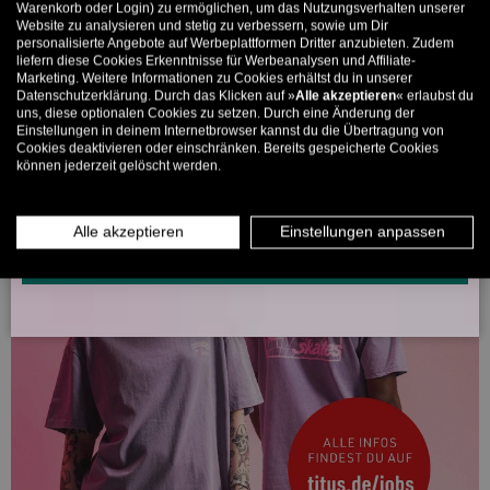
Bis zu 11% Rabatt auf deine erste Bestellung. Aufgepasst: Du
Warenkorb oder Login) zu ermöglichen, um das Nutzungsverhalten unserer
Website zu analysieren und stetig zu verbessern, sowie um Dir
kannst nur 1x wählen! 🤫
personalisierte Angebote auf Werbeplattformen Dritter anzubieten. Zudem
liefern diese Cookies Erkenntnisse für Werbeanalysen und Affiliate-
5% ab €80
9% ab €100
11% ab €150 🔥
Marketing. Weitere Informationen zu Cookies erhältst du in unserer
Datenschutzerklärung. Durch das Klicken auf »
Alle akzeptieren
« erlaubst du
E-Mail
uns, diese optionalen Cookies zu setzen. Durch eine Änderung der
Einstellungen in deinem Internetbrowser kannst du die Übertragung von
Cookies deaktivieren oder einschränken. Bereits gespeicherte Cookies
können jederzeit gelöscht werden.
MÄNNER
FRAUEN
INFOS ÜBER WHATSAPP? KEIN PROBLEM!
Alle akzeptieren
Einstellungen anpassen
KLICK HIER UND SCHICKE UNS DIE VORGESCHRIEBENE NACHRICHT,
UM DICH ANZUMELDEN.