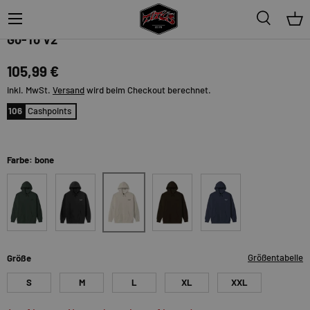
Menü
Suche
Ein
Dark Seas
Go-To V2
105,99 €
inkl. MwSt.
Versand
wird beim Checkout berechnet.
106
Cashpoints
Farbe: bone
bone
alpine-green
black
brown
slate-blue
Größentabelle
Größe
S
M
L
XL
XXL