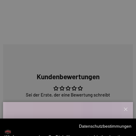
Kundenbewertungen
Sei der Erste, der eine Bewertung schreibt
Schl
Willkommensbonus
5316 Bewertungen
Datenschutzbestimmungen
Melde dich zu unserem Newsletter an und bekomme deinen