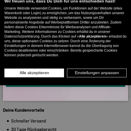
Willkommens-Rabattcode direkt per Mail zugeschickt.
Wir freuen uns, dass Du Dich für uns entschieden hast!
266
Unsere Website verwendet Cookies, um Funktionen auf der Website (etwa
5316
Bis zu 11% Rabatt auf deine erste Bestellung. Aufgepasst: Du
Warenkorb oder Login) zu ermöglichen, um das Nutzungsverhalten unserer
Website zu analysieren und stetig zu verbessern, sowie um Dir
kannst nur 1x wählen! 🤫
personalisierte Angebote auf Werbeplattformen Dritter anzubieten. Zudem
Verifiziert von
liefern diese Cookies Erkenntnisse für Werbeanalysen und Affiliate-
5% ab €80
9% ab €100
11% ab €150 🔥
Marketing. Weitere Informationen zu Cookies erhältst du in unserer
Datenschutzerklärung. Durch das Klicken auf »
Alle akzeptieren
« erlaubst du
E-Mail
uns, diese optionalen Cookies zu setzen. Durch eine Änderung der
Einstellungen in deinem Internetbrowser kannst du die Übertragung von
Cookies deaktivieren oder einschränken. Bereits gespeicherte Cookies
können jederzeit gelöscht werden.
MÄNNER
FRAUEN
INFOS ÜBER WHATSAPP? KEIN PROBLEM!
Alle akzeptieren
Einstellungen anpassen
KLICK HIER UND SCHICKE UNS DIE VORGESCHRIEBENE NACHRICHT,
UM DICH ANZUMELDEN.
Zurück nach oben
Deine Kundenvorteile
Schneller Versand
30 Tage Rückgaberecht