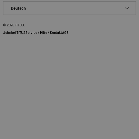
Sprache
Deutsch
© 2026
TITUS
.
Jobs bei TITUS
Service / Hilfe / Kontakt
AGB