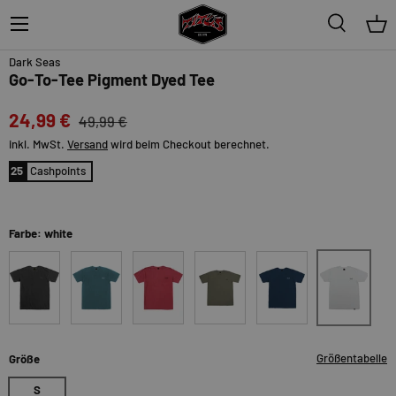
Menü
Suche
Ein
50%
Dark Seas
Go-To-Tee Pigment Dyed Tee
24,99 €
49,99 €
inkl. MwSt.
Versand
wird beim Checkout berechnet.
25
Cashpoints
Farbe: white
white
black
bluefin
burnt-sienna
ivy-green
navy
Größentabelle
Größe
S