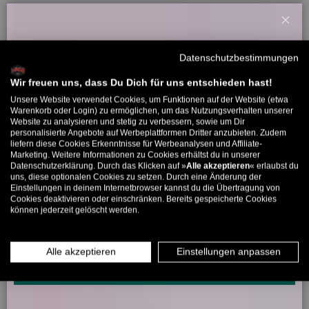
Kundenbewertungen
Schl
Willkommensbonus
Datenschutzbestimmungen
Sei der Erste, der eine Bewertung schreibt
Melde dich zu unserem Newsletter an und bekomme deinen
Willkommens-Rabattcode direkt per Mail zugeschickt.
Wir freuen uns, dass Du Dich für uns entschieden hast!
Unsere Website verwendet Cookies, um Funktionen auf der Website (etwa
Bis zu 11% Rabatt auf deine erste Bestellung. Aufgepasst: Du
Warenkorb oder Login) zu ermöglichen, um das Nutzungsverhalten unserer
Website zu analysieren und stetig zu verbessern, sowie um Dir
kannst nur 1x wählen! 🤫
5322 Bewertungen
personalisierte Angebote auf Werbeplattformen Dritter anzubieten. Zudem
liefern diese Cookies Erkenntnisse für Werbeanalysen und Affiliate-
5% ab €80
9% ab €100
11% ab €150 🔥
Marketing. Weitere Informationen zu Cookies erhältst du in unserer
Datenschutzerklärung. Durch das Klicken auf »
Alle akzeptieren
« erlaubst du
E-Mail
uns, diese optionalen Cookies zu setzen. Durch eine Änderung der
266
5322
Einstellungen in deinem Internetbrowser kannst du die Übertragung von
Cookies deaktivieren oder einschränken. Bereits gespeicherte Cookies
können jederzeit gelöscht werden.
MÄNNER
FRAUEN
Verifiziert von
INFOS ÜBER WHATSAPP? KEIN PROBLEM!
Alle akzeptieren
Einstellungen anpassen
KLICK HIER UND SCHICKE UNS DIE VORGESCHRIEBENE NACHRICHT,
UM DICH ANZUMELDEN.