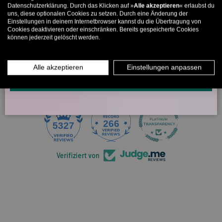
21/11/2025
Datenschutzerklärung. Durch das Klicken auf »
Alle akzeptieren
« erlaubst du
E-Mail
uns, diese optionalen Cookies zu setzen. Durch eine Änderung der
Monika Eidenschink
Einstellungen in deinem Internetbrowser kannst du die Übertragung von
Cookies deaktivieren oder einschränken. Bereits gespeicherte Cookies
können jederzeit gelöscht werden.
MÄNNER
FRAUEN
Top Produkt!
INFOS ÜBER WHATSAPP? KEIN PROBLEM!
Alle akzeptieren
Einstellungen anpassen
KLICK HIER UND SCHICKE UNS DIE VORGESCHRIEBENE NACHRICHT,
UM DICH ANZUMELDEN.
5327 Bewertungen
266
5327
Verifiziert von