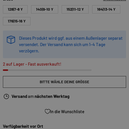
128|7-8 Y
140|9-10 Y
152|11-12 Y
164|13-14 Y
176|15-16 Y
Dieses Produkt wird ggf. aus einem Außenlager separat
versendet. Der Versand kann sich um 1–4 Tage
verzögern.
2 auf Lager
- Fast ausverkauft!
BITTE WÄHLE DEINE GRÖSSE
Versand
am
nächsten Werktag
In die Wunschliste
Verfügbarkeit vor Ort