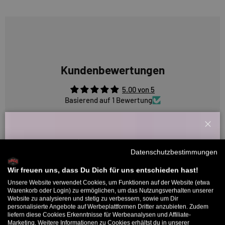
Kundenbewertungen
5.00 von 5
Basierend auf 1 Bewertung
1
Schl
0
Willkommensbonus
0
Datenschutzbestimmungen
0
Melde dich zu unserem Newsletter an und bekomme deinen
Willkommens-Rabattcode direkt per Mail zugeschickt.
Wir freuen uns, dass Du Dich für uns entschieden hast!
0
Unsere Website verwendet Cookies, um Funktionen auf der Website (etwa
Bis zu 11% Rabatt auf deine erste Bestellung. Aufgepasst: Du
Warenkorb oder Login) zu ermöglichen, um das Nutzungsverhalten unserer
Website zu analysieren und stetig zu verbessern, sowie um Dir
kannst nur 1x wählen! 🤫
Sort by
personalisierte Angebote auf Werbeplattformen Dritter anzubieten. Zudem
liefern diese Cookies Erkenntnisse für Werbeanalysen und Affiliate-
5% ab €80
9% ab €100
11% ab €150 🔥
Marketing. Weitere Informationen zu Cookies erhältst du in unserer