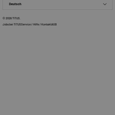
Sprache
Deutsch
© 2026
TITUS
.
Jobs bei TITUS
Service / Hilfe / Kontakt
AGB