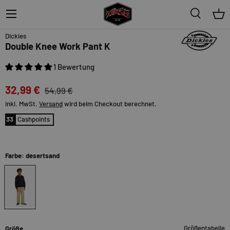
Menü
Suche
Ein
40%
Dickies
Double Knee Work Pant K
1 Bewertung
32,99 €
54,99 €
inkl. MwSt.
Versand
wird beim Checkout berechnet.
33
Cashpoints
Farbe: desertsand
desertsand
Größentabelle
Größe