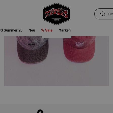
ACCESSOIRES
Suchen
Suchen
US Summer 26
Neu
% Sale
Marken
SHOP NOW