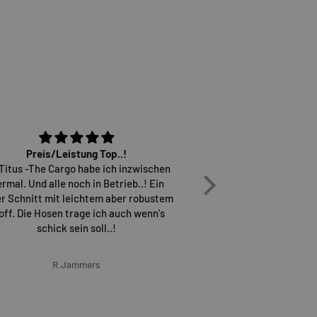
Preis/Leistung Top..!
Osiris D3 sind einfach
 Titus -The Cargo habe ich inzwischen
überh
ermal. Und alle noch in Betrieb..! Ein
Versand erfolgt sch
r Schnitt mit leichtem aber robustem
wieder gerne b
off. Die Hosen trage ich auch wenn's
schick sein soll..!
R.Jammers
Marcel G