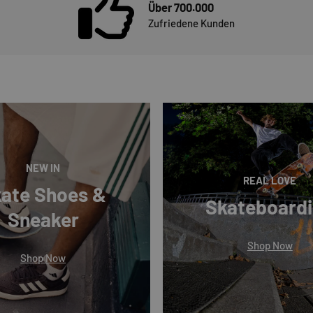
Über 700.000
Zufriedene Kunden
NEW IN
REAL LOVE
ate Shoes &
Skateboard
Sneaker
Shop Now
Shop Now