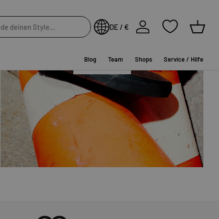
NEW IN
Einloggen
DE / €
Einkau
Blog
Team
Shops
Service / Hilfe
SHOP NOW