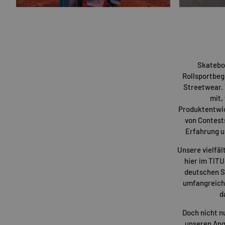
Skatebo
Rollsportbeg
Streetwear. 
mit,
Produktentwi
von Contest
Erfahrung u
Unsere vielfäl
hier im TIT
deutschen St
umfangreiche
d
Doch nicht n
unseren Ang