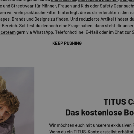
e
und
Streetwear für Männer
,
Frauen
und
Kids
oder
Safety Gear
suchs
n wir viele praktische Filter hinterlegt, die es dir erleichtern die r
apes, Brands und Designs zu finden. Und reduzierte Artikel findest du
Bereich. Solltest du dennoch eine Frage haben, dann steht dir uns
iceteam
gern via WhatsApp, Telefonhotline, E-Mail oder im Chat zur S
KEEP PUSHING
TITUS C
Das kostenlose 
Wir möchten euch mit unserem exklusiven
Wenn du ein TITUS-Konto erstellst erhältst