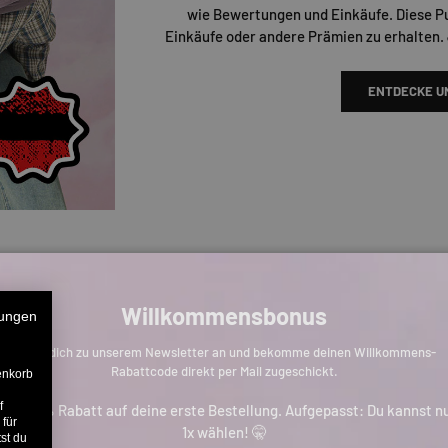
wie Bewertungen und Einkäufe. Diese P
Einkäufe oder andere Prämien zu erhalten.
ENTDECKE U
Willkommensbonus
ungen
Melde dich zu unserem Newsletter an und bekomme deinen Willkommens-
Rabattcode direkt per Mail zugeschickt.
enkorb
f
is zu 11% Rabatt auf deine erste Bestellung. Aufgepasst: Du kannst n
 für
1x wählen! 🤫
st du