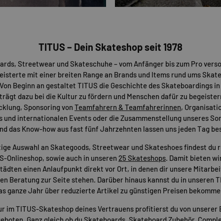
TITUS – Dein Skateshop seit 1978
ards, Streetwear und Skateschuhe – vom Anfänger bis zum Pro verso
eisterte mit einer breiten Range an Brands und Items rund ums Skat
Von Beginn an gestaltet TITUS die Geschichte des Skateboardings in
 trägt dazu bei die Kultur zu fördern und Menschen dafür zu begeister
cklung, Sponsoring von
Teamfahrern & Teamfahrerinnen
, Organisati
s und internationalen Events oder die Zusammenstellung unseres Sor
nd das Know-how aus fast fünf Jahrzehnten lassen uns jeden Tag be
tige Auswahl an Skategoods, Streetwear und Skateshoes findest du 
US-Onlineshop, sowie auch in unseren
25 Skateshops
. Damit bieten wir
ädten einen Anlaufpunkt direkt vor Ort, in denen dir unsere Mitarbei
n Beratung zur Seite stehen. Darüber hinaus kannst du in unseren 
as ganze Jahr über reduzierte Artikel zu günstigen Preisen bekomme
ur im TITUS-Skateshop deines Vertrauens profitierst du von unserer 
eboten. Ganz gleich ob du
Skateboards
,
Skateboard Zubehör
,
Comple