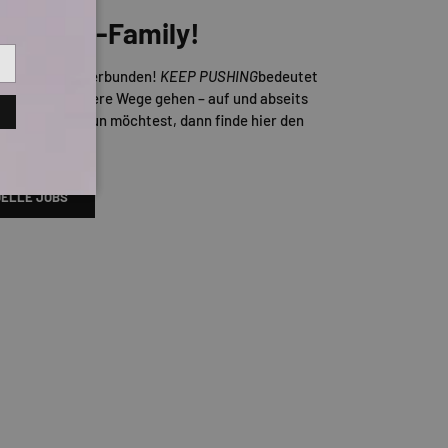
er TITUS-Family!
Skateboarding verbunden!
KEEP PUSHING
bedeutet
d auch mal andere Wege gehen – auf und abseits
ns gemeinsam tun möchtest, dann finde hier den
enden Job!
ELLE JOBS