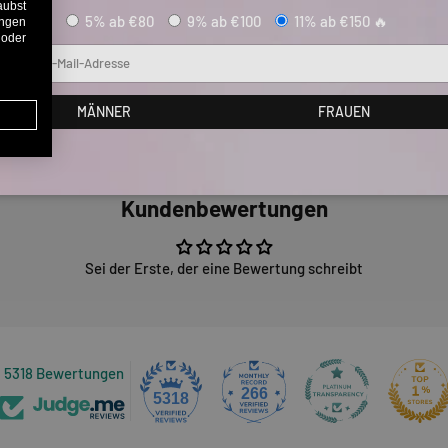
aubst
5% ab €80
9% ab €100
11% ab €150 🔥
ungen
 oder
Mail
MÄNNER
FRAUEN
Kundenbewertungen
Sei der Erste, der eine Bewertung schreibt
5318 Bewertungen
266
5318