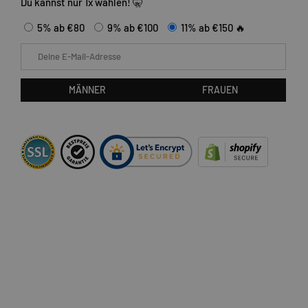
Du kannst nur 1x wählen! 🤫
5% ab €80
9% ab €100
11% ab €150 🔥
E-Mail
MÄNNER
FRAUEN