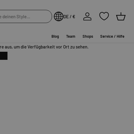
te
bei Bestellung in den nächsten
10 Stunden und 7 Minuten
Einloggen
DE / €
Einkau
In die Wunschliste
Blog
Team
Shops
Service / Hilfe
e aus, um die Verfügbarkeit vor Ort zu sehen.