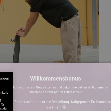
Willkommensbonus
ungen
Melde dich zu unserem Newsletter an und bekomme deinen Willkommens-
Rabattcode direkt per Mail zugeschickt.
enkorb
f
is zu 11% Rabatt auf deine erste Bestellung. Aufgepasst: Du kannst n
 für
1x wählen! 🤫
st du