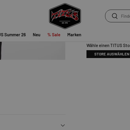
Versand noch heu
Suchen
Suchen
US Summer 26
Neu
% Sale
Marken
Verfügbarkeit vor Ort
Wähle einen TITUS Stor
STORE AUSWÄHLEN