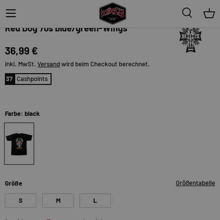
Menü
Suche
Ein
Dogtown
Red Dog 70s blue/green-Wings
36,99 €
inkl. MwSt.
Versand
wird beim Checkout berechnet.
37
Cashpoints
Farbe: black
black
Größentabelle
Größe
S
M
L