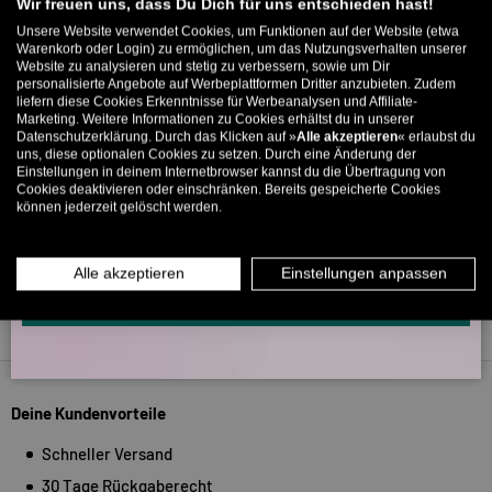
Willkommens-Rabattcode direkt per Mail zugeschickt.
Wir freuen uns, dass Du Dich für uns entschieden hast!
266
Unsere Website verwendet Cookies, um Funktionen auf der Website (etwa
5318
Bis zu 11% Rabatt auf deine erste Bestellung. Aufgepasst: Du
Warenkorb oder Login) zu ermöglichen, um das Nutzungsverhalten unserer
Website zu analysieren und stetig zu verbessern, sowie um Dir
kannst nur 1x wählen! 🤫
personalisierte Angebote auf Werbeplattformen Dritter anzubieten. Zudem
Verifiziert von
liefern diese Cookies Erkenntnisse für Werbeanalysen und Affiliate-
5% ab €80
9% ab €100
11% ab €150 🔥
Marketing. Weitere Informationen zu Cookies erhältst du in unserer
Datenschutzerklärung. Durch das Klicken auf »
Alle akzeptieren
« erlaubst du
E-Mail
uns, diese optionalen Cookies zu setzen. Durch eine Änderung der
Einstellungen in deinem Internetbrowser kannst du die Übertragung von
Cookies deaktivieren oder einschränken. Bereits gespeicherte Cookies
können jederzeit gelöscht werden.
MÄNNER
FRAUEN
INFOS ÜBER WHATSAPP? KEIN PROBLEM!
Alle akzeptieren
Einstellungen anpassen
KLICK HIER UND SCHICKE UNS DIE VORGESCHRIEBENE NACHRICHT,
UM DICH ANZUMELDEN.
Zurück nach oben
Deine Kundenvorteile
Schneller Versand
30 Tage Rückgaberecht