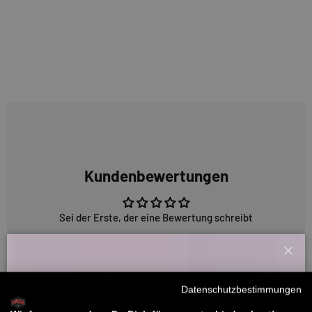
Kundenbewertungen
Sei der Erste, der eine Bewertung schreibt
Schl
Willkommensbonus
5318 Bewertungen
Datenschutzbestimmungen
Melde dich zu unserem Newsletter an und bekomme deinen