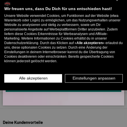
Melde dich zu unserem Newsletter an und bekomme deinen
5318 Bewertungen
Willkommens-Rabattcode direkt per Mail zugeschickt.
Wir freuen uns, dass Du Dich für uns entschieden hast!
Unsere Website verwendet Cookies, um Funktionen auf der Website (etwa
Bis zu 11% Rabatt auf deine erste Bestellung. Aufgepasst: Du
Warenkorb oder Login) zu ermöglichen, um das Nutzungsverhalten unserer
266
5318
Website zu analysieren und stetig zu verbessern, sowie um Dir
kannst nur 1x wählen! 🤫
personalisierte Angebote auf Werbeplattformen Dritter anzubieten. Zudem
liefern diese Cookies Erkenntnisse für Werbeanalysen und Affiliate-
5% ab €80
9% ab €100
11% ab €150 🔥
Marketing. Weitere Informationen zu Cookies erhältst du in unserer
Verifiziert von
Datenschutzerklärung. Durch das Klicken auf »
Alle akzeptieren
« erlaubst du
E-Mail
uns, diese optionalen Cookies zu setzen. Durch eine Änderung der
Einstellungen in deinem Internetbrowser kannst du die Übertragung von
Cookies deaktivieren oder einschränken. Bereits gespeicherte Cookies
können jederzeit gelöscht werden.
MÄNNER
FRAUEN
INFOS ÜBER WHATSAPP? KEIN PROBLEM!
Alle akzeptieren
Einstellungen anpassen
KLICK HIER UND SCHICKE UNS DIE VORGESCHRIEBENE NACHRICHT,
UM DICH ANZUMELDEN.
Zurück nach oben
Deine Kundenvorteile