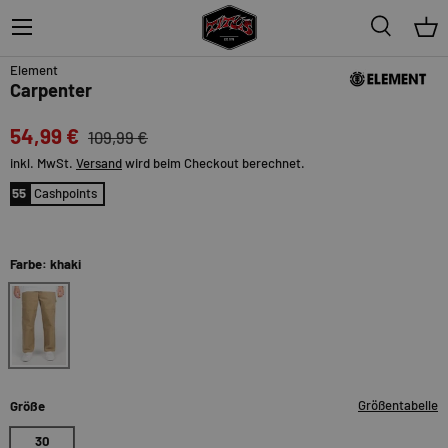
Menü
Suche
Ein
50%
Element
Carpenter
54,99 €
109,99 €
inkl. MwSt.
Versand
wird beim Checkout berechnet.
55
Cashpoints
Farbe: khaki
khaki
Größentabelle
Größe
30