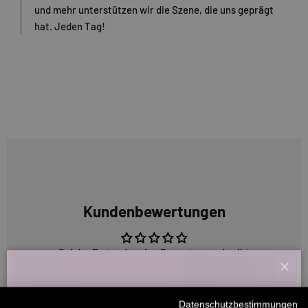
und mehr unterstützen wir die Szene, die uns geprägt
hat. Jeden Tag!
Kundenbewertungen
Sei der Erste, der eine Bewertung schreibt
Schl
Willkommensbonus
Datenschutzbestimmungen