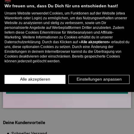
Willkommens-Rabattcode direkt per Mail zugeschickt.
Wir freuen uns, dass Du Dich für uns entschieden hast!
Unsere Website verwendet Cookies, um Funktionen auf der Website (etwa
Bis zu 11% Rabatt auf deine erste Bestellung. Aufgepasst: Du
266
Warenkorb oder Login) zu ermöglichen, um das Nutzungsverhalten unserer
5330
Website zu analysieren und stetig zu verbessern, sowie um Dir
kannst nur 1x wählen! 🤫
personalisierte Angebote auf Werbeplattformen Dritter anzubieten. Zudem
liefern diese Cookies Erkenntnisse für Werbeanalysen und Affiliate-
5% ab €80
9% ab €100
11% ab €150 🔥
Verifiziert von
Marketing. Weitere Informationen zu Cookies erhältst du in unserer
Datenschutzerklärung. Durch das Klicken auf »
Alle akzeptieren
« erlaubst du
E-Mail
uns, diese optionalen Cookies zu setzen. Durch eine Änderung der
Einstellungen in deinem Internetbrowser kannst du die Übertragung von
Cookies deaktivieren oder einschränken. Bereits gespeicherte Cookies
können jederzeit gelöscht werden.
MÄNNER
FRAUEN
INFOS ÜBER WHATSAPP? KEIN PROBLEM!
Alle akzeptieren
Einstellungen anpassen
KLICK HIER UND SCHICKE UNS DIE VORGESCHRIEBENE NACHRICHT,
UM DICH ANZUMELDEN.
Zurück nach oben
Deine Kundenvorteile
Schneller Versand