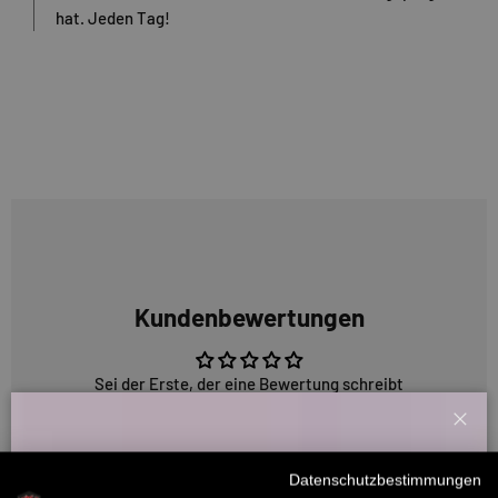
hat. Jeden Tag!
Kundenbewertungen
Sei der Erste, der eine Bewertung schreibt
Schl
Willkommensbonus
Datenschutzbestimmungen
5330 Bewertungen
Melde dich zu unserem Newsletter an und bekomme deinen