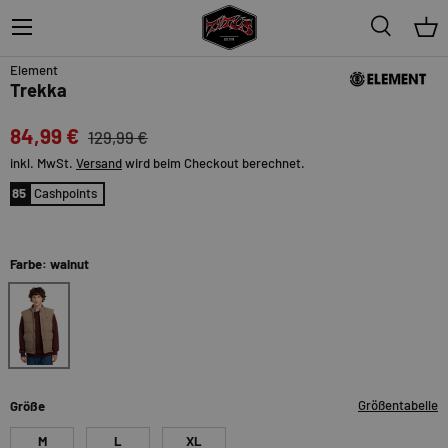
Menü
Suche
Ein
35%
Element
Trekka
84,99 €
129,99 €
inkl. MwSt.
Versand
wird beim Checkout berechnet.
85
Cashpoints
Farbe: walnut
walnut
Größentabelle
Größe
M
L
XL