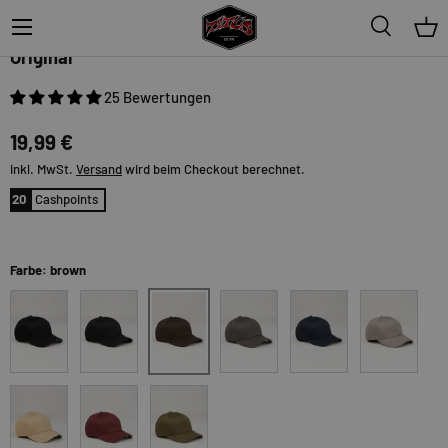
Menü
Suche
Ein
Flexfit
Original
25 Bewertungen
19,99 €
inkl. MwSt.
Versand
wird beim Checkout berechnet.
20
Cashpoints
Farbe: brown
brown
black
black-allover
darkgrey
darknavy
grey