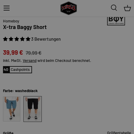
Menü
Suche
Ein
50%
Homeboy
X-tra Baggy Short
3 Bewertungen
39,99 €
79,99 €
inkl. MwSt.
Versand
wird beim Checkout berechnet.
40
Cashpoints
Farbe: washedblack
washedblack
moon
Größentabelle
Größe