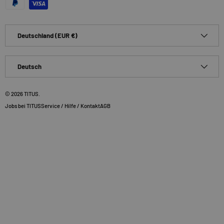
Land/Region
Deutschland (EUR €)
Sprache
Deutsch
© 2026
TITUS
.
Jobs bei TITUS
Service / Hilfe / Kontakt
AGB