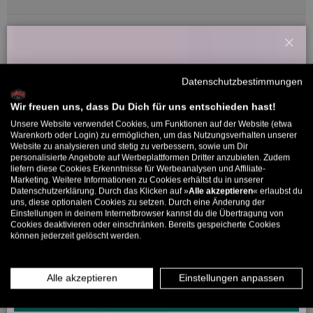
Sort by
22/07/2024
Patrick Weber
Schl
Willkommensbonus
Datenschutzbestimmungen
Gute Jorts
Melde dich zu unserem Newsletter an und bekomme deinen
Sehr guter fit und hochwertig verarbeitet
Willkommens-Rabattcode direkt per Mail zugeschickt.
Wir freuen uns, dass Du Dich für uns entschieden hast!
Unsere Website verwendet Cookies, um Funktionen auf der Website (etwa
Bis zu 11% Rabatt auf deine erste Bestellung. Aufgepasst: Du
Warenkorb oder Login) zu ermöglichen, um das Nutzungsverhalten unserer
Website zu analysieren und stetig zu verbessern, sowie um Dir
kannst nur 1x wählen! 🤫
Bewertungen in anderen Sprachen
personalisierte Angebote auf Werbeplattformen Dritter anzubieten. Zudem
liefern diese Cookies Erkenntnisse für Werbeanalysen und Affiliate-
5% ab €80
9% ab €100
11% ab €150 🔥
Marketing. Weitere Informationen zu Cookies erhältst du in unserer
Datenschutzerklärung. Durch das Klicken auf »
Alle akzeptieren
« erlaubst du
22/07/2024
E-Mail
uns, diese optionalen Cookies zu setzen. Durch eine Änderung der
Einstellungen in deinem Internetbrowser kannst du die Übertragung von
Gabin miche
Cookies deaktivieren oder einschränken. Bereits gespeicherte Cookies
können jederzeit gelöscht werden.
MÄNNER
FRAUEN
parfait
la coupe correspond parfaitement et le short est SOLIDE
INFOS ÜBER WHATSAPP? KEIN PROBLEM!
Alle akzeptieren
Einstellungen anpassen
KLICK HIER UND SCHICKE UNS DIE VORGESCHRIEBENE NACHRICHT,
Bewertung konnte nicht übersetzt werden. Versuchen Sie es
UM DICH ANZUMELDEN.
später noch einmal