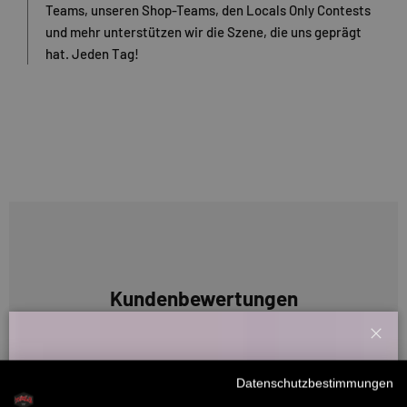
Teams, unseren Shop-Teams, den Locals Only Contests
und mehr unterstützen wir die Szene, die uns geprägt
hat. Jeden Tag!
Kundenbewertungen
4.00 von 5
Schl
Basierend auf 1 Bewertung
Willkommensbonus
Datenschutzbestimmungen
0
Melde dich zu unserem Newsletter an und bekomme deinen