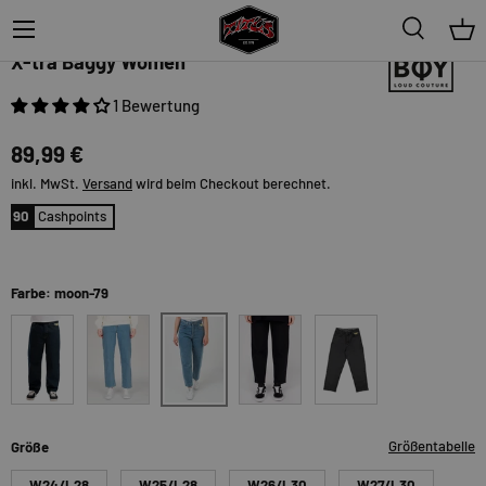
Menü
Suche
Ein
Homeboy
X-tra Baggy Women
1 Bewertung
89,99 €
inkl. MwSt.
Versand
wird beim Checkout berechnet.
90
Cashpoints
Farbe: moon-79
moon-79
indigo
moon
washedblack
washedgrey
Größentabelle
Größe
W24/L28
W25/L28
W26/L30
W27/L30