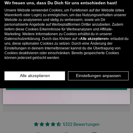
Willkommens-Rabattcode direkt per Mail zugeschickt.
1
Wir freuen uns, dass Du Dich für uns entschieden hast!
0
Unsere Website verwendet Cookies, um Funktionen auf der Website (etwa
Bis zu 11% Rabatt auf deine erste Bestellung. Aufgepasst: Du
Warenkorb oder Login) zu ermöglichen, um das Nutzungsverhalten unserer
0
Website zu analysieren und stetig zu verbessern, sowie um Dir
kannst nur 1x wählen! 🤫
0
personalisierte Angebote auf Werbeplattformen Dritter anzubieten. Zudem
liefern diese Cookies Erkenntnisse für Werbeanalysen und Affiliate-
5% ab €80
9% ab €100
11% ab €150 🔥
Marketing. Weitere Informationen zu Cookies erhältst du in unserer
Datenschutzerklärung. Durch das Klicken auf »
Alle akzeptieren
« erlaubst du
E-Mail
Sort by
uns, diese optionalen Cookies zu setzen. Durch eine Änderung der
Einstellungen in deinem Internetbrowser kannst du die Übertragung von
Cookies deaktivieren oder einschränken. Bereits gespeicherte Cookies
01/02/2026
können jederzeit gelöscht werden.
MÄNNER
FRAUEN
M
INFOS ÜBER WHATSAPP? KEIN PROBLEM!
Alle akzeptieren
Einstellungen anpassen
Schöne Hose aber nicht baggy
KLICK HIER UND SCHICKE UNS DIE VORGESCHRIEBENE NACHRICHT,
UM DICH ANZUMELDEN.
ich trage meistens S/M und bei mir lag die Hose relativ eng an,
baggy war sie nicht wirklich.
5322 Bewertungen