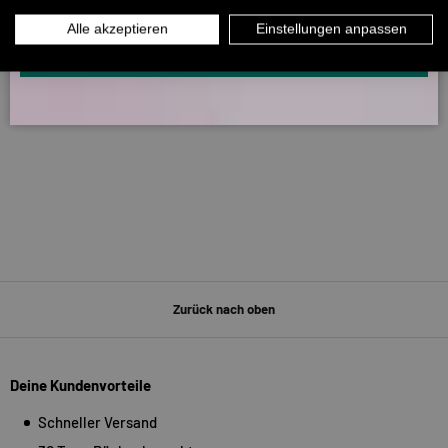
INFOS ÜBER WHATSAPP? KEIN PROBLEM!
Alle akzeptieren
Einstellungen anpassen
266
5329
KLICK HIER UND SCHICKE UNS DIE VORGESCHRIEBENE NACHRICHT,
UM DICH ANZUMELDEN.
Verifiziert von
Zurück nach oben
Deine Kundenvorteile
Schneller Versand