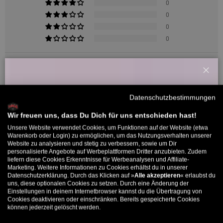
0
0
0
0
Sort by
Schl
Willkommensbonus
26/03/2026
Datenschutzbestimmungen
Melde dich zu unserem Newsletter an und bekomme deinen
rawdawg
Willkommens-Rabattcode direkt per Mail zugeschickt.
Wir freuen uns, dass Du Dich für uns entschieden hast!
Unsere Website verwendet Cookies, um Funktionen auf der Website (etwa
Bombenqualität, zeitlose Indi Motiv
Bis zu 11% Rabatt auf deine erste Bestellung. Aufgepasst: Du
Warenkorb oder Login) zu ermöglichen, um das Nutzungsverhalten unserer
Website zu analysieren und stetig zu verbessern, sowie um Dir
kannst nur 1x wählen! 🤫
Sehr schöner, dicker Hoodie mit fetter Kapuze. Fällt minimal
personalisierte Angebote auf Werbeplattformen Dritter anzubieten. Zudem
größer aus. Wie immer zeitloses Indi Design
liefern diese Cookies Erkenntnisse für Werbeanalysen und Affiliate-
5% ab €80
9% ab €100
11% ab €150 🔥
Marketing. Weitere Informationen zu Cookies erhältst du in unserer
Datenschutzerklärung. Durch das Klicken auf »
Alle akzeptieren
« erlaubst du
E-Mail
uns, diese optionalen Cookies zu setzen. Durch eine Änderung der
Einstellungen in deinem Internetbrowser kannst du die Übertragung von
Cookies deaktivieren oder einschränken. Bereits gespeicherte Cookies
5329 Bewertungen
können jederzeit gelöscht werden.
MÄNNER
FRAUEN