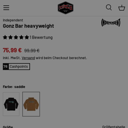
Menü
Suche
Ein
24%
Independent
Gonz Bar heavyweight
1 Bewertung
75,99 €
99,99 €
inkl. MwSt.
Versand
wird beim Checkout berechnet.
76
Cashpoints
Farbe: saddle
saddle
black
Größentabelle
Größe