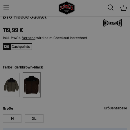
Menü
Suche
Ein
Independent
BTG Fleece Jacket
119,99 €
inkl. MwSt.
Versand
wird beim Checkout berechnet.
120
Cashpoints
Farbe: darkbrown-black
darkbrown-black
army-black
Größentabelle
Größe
M
XL