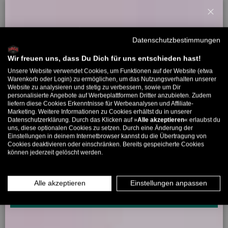
Kundenbewertungen
Schl
Willkommensbonus
Datenschutzbestimmungen
Sei der Erste, der eine Bewertung schreibt
Melde dich zu unserem Newsletter an und bekomme deinen
Willkommens-Rabattcode direkt per Mail zugeschickt.
Wir freuen uns, dass Du Dich für uns entschieden hast!
Unsere Website verwendet Cookies, um Funktionen auf der Website (etwa
Bis zu 11% Rabatt auf deine erste Bestellung. Aufgepasst: Du
Warenkorb oder Login) zu ermöglichen, um das Nutzungsverhalten unserer
Website zu analysieren und stetig zu verbessern, sowie um Dir
kannst nur 1x wählen! 🤫
5324 Bewertungen
personalisierte Angebote auf Werbeplattformen Dritter anzubieten. Zudem
liefern diese Cookies Erkenntnisse für Werbeanalysen und Affiliate-
5% ab €80
9% ab €100
11% ab €150 🔥
Marketing. Weitere Informationen zu Cookies erhältst du in unserer
Datenschutzerklärung. Durch das Klicken auf »
Alle akzeptieren
« erlaubst du
E-Mail
266
5324
uns, diese optionalen Cookies zu setzen. Durch eine Änderung der
Einstellungen in deinem Internetbrowser kannst du die Übertragung von
Cookies deaktivieren oder einschränken. Bereits gespeicherte Cookies
können jederzeit gelöscht werden.
MÄNNER
FRAUEN
Verifiziert von
INFOS ÜBER WHATSAPP? KEIN PROBLEM!
Alle akzeptieren
Einstellungen anpassen
KLICK HIER UND SCHICKE UNS DIE VORGESCHRIEBENE NACHRICHT,
UM DICH ANZUMELDEN.