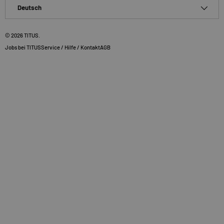
Sprache
Deutsch
© 2026
TITUS
.
Jobs bei TITUS
Service / Hilfe / Kontakt
AGB