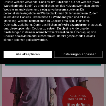
Unsere Website verwendet Cookies, um Funktionen auf der Website (etwa
Bis zu 11% Rabatt auf deine erste Bestellung. Aufgepasst: Du
Warenkorb oder Login) zu ermöglichen, um das Nutzungsverhalten unserer
Website zu analysieren und stetig zu verbessern, sowie um Dir
kannst nur 1x wählen! 🤫
personalisierte Angebote auf Werbeplattformen Dritter anzubieten. Zudem
liefern diese Cookies Erkenntnisse für Werbeanalysen und Affiliate-
5% ab €80
9% ab €100
11% ab €150 🔥
Marketing. Weitere Informationen zu Cookies erhältst du in unserer
Datenschutzerklärung. Durch das Klicken auf »
Alle akzeptieren
« erlaubst du
E-Mail
uns, diese optionalen Cookies zu setzen. Durch eine Änderung der
Einstellungen in deinem Internetbrowser kannst du die Übertragung von
Cookies deaktivieren oder einschränken. Bereits gespeicherte Cookies
können jederzeit gelöscht werden.
MÄNNER
FRAUEN
INFOS ÜBER WHATSAPP? KEIN PROBLEM!
Alle akzeptieren
Einstellungen anpassen
KLICK HIER UND SCHICKE UNS DIE VORGESCHRIEBENE NACHRICHT,
UM DICH ANZUMELDEN.