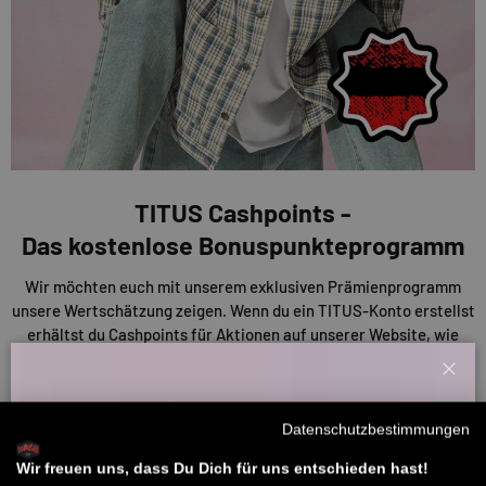
TITUS Cashpoints -
Das kostenlose Bonuspunkteprogramm
Wir möchten euch mit unserem exklusiven Prämienprogramm
unsere Wertschätzung zeigen. Wenn du ein TITUS-Konto erstellst
erhältst du Cashpoints für Aktionen auf unserer Website, wie
Bewertungen und Einkäufe. Diese Punkte kannst du nutzen, um
Rabatte auf deine Einkäufe oder andere Prämien zu erhalten. Je
Schl
mehr du also sammelst, desto mehr sparst du!
Willkommensbonus
Datenschutzbestimmungen
Melde dich zu unserem Newsletter an und bekomme deinen
ENTDECKE UNSERE CASHPOINTS
Willkommens-Rabattcode direkt per Mail zugeschickt.
Wir freuen uns, dass Du Dich für uns entschieden hast!