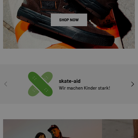
SHOP NOW
skate-aid
VORHERIGE
NÄC
Wir machen Kinder stark!