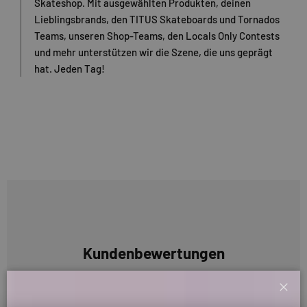
Skateshop. Mit ausgewählten Produkten, deinen
Lieblingsbrands, den TITUS Skateboards und Tornados
Teams, unseren Shop-Teams, den Locals Only Contests
und mehr unterstützen wir die Szene, die uns geprägt
hat. Jeden Tag!
Kundenbewertungen
Sei der Erste, der eine Bewertung schreibt
Schl