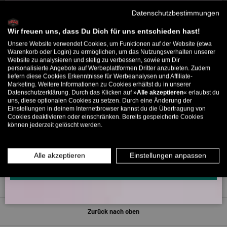
Willkommensbonus
Datenschutzbestimmungen
Melde dich zu unserem Newsletter an und bekomme deinen
Willkommens-Rabattcode direkt per Mail zugeschickt.
Wir freuen uns, dass Du Dich für uns entschieden hast!
5330 Bewertungen
Unsere Website verwendet Cookies, um Funktionen auf der Website (etwa
Bis zu 11% Rabatt auf deine erste Bestellung. Aufgepasst: Du
Warenkorb oder Login) zu ermöglichen, um das Nutzungsverhalten unserer
Website zu analysieren und stetig zu verbessern, sowie um Dir
kannst nur 1x wählen! 🤫
personalisierte Angebote auf Werbeplattformen Dritter anzubieten. Zudem
266
5330
liefern diese Cookies Erkenntnisse für Werbeanalysen und Affiliate-
5% ab €80
9% ab €100
11% ab €150 🔥
Marketing. Weitere Informationen zu Cookies erhältst du in unserer
Datenschutzerklärung. Durch das Klicken auf »
Alle akzeptieren
« erlaubst du
E-Mail
uns, diese optionalen Cookies zu setzen. Durch eine Änderung der
Verifiziert von
Einstellungen in deinem Internetbrowser kannst du die Übertragung von
Cookies deaktivieren oder einschränken. Bereits gespeicherte Cookies
können jederzeit gelöscht werden.
MÄNNER
FRAUEN
INFOS ÜBER WHATSAPP? KEIN PROBLEM!
Alle akzeptieren
Einstellungen anpassen
KLICK HIER UND SCHICKE UNS DIE VORGESCHRIEBENE NACHRICHT,
UM DICH ANZUMELDEN.
Zurück nach oben