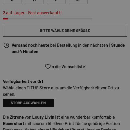
2 auf Lager
- Fast ausverkauft!
BITTE WÄHLE DEINE GRÖSSE
Versand noch heute
bei Bestellung in den nächsten
1 Stunde
und 4 Minuten
In die Wunschliste
Verfügbarkeit vor Ort
Wähle einen TITUS Store aus, um die Verfügbarkeit vor Ort zu
sehen.
STORE AUSWÄHLEN
Die
Zitrone
von
Lousy Livin
ist eine wunderbar komfortable
Boxershort
mit saurem All-Over-Print für 'ne gehörige Portion
Freshness. Neben einem Händchen für erstklassige Designs