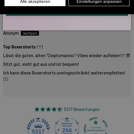
INFOS ÜBER WHATSAPP? KEIN PROBLEM!
Alle akzeptieren
Einstellungen anpassen
👍🏻
KLICK HIER UND SCHICKE UNS DIE VORGESCHRIEBENE NACHRICHT,
UM DICH ANZUMELDEN.
03/12/2025
Anonym
Top Boxershorts ! ! !
Lässt die guten, alten "Cleptomanixc"-Vibes wieder aufleben!!! 😎
Sitzt gut, sieht gut aus und ist bequem!
Ich kann diese Boxershorts uneingeschränkt weiterempfehlen!
👍🏻
5317 Bewertungen
266
5317