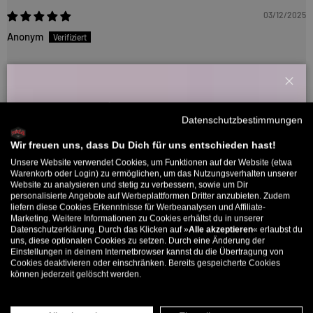
03/12/2025
Anonym
Top Boxershorts ! ! ! 👌🏻
Lässt die guten, alten "Cleptomanixc"-Vibes wieder aufleben!!! 😎
Schl
Willkommensbonus
Sitzt gut, sieht gut aus und ist bequem!
Datenschutzbestimmungen
Ich kann diese Boxershorts uneingeschränkt weiterempfehlen!
Melde dich zu unserem Newsletter an und bekomme deinen
👍🏻
Willkommens-Rabattcode direkt per Mail zugeschickt.
Wir freuen uns, dass Du Dich für uns entschieden hast!
Unsere Website verwendet Cookies, um Funktionen auf der Website (etwa
Bis zu 11% Rabatt auf deine erste Bestellung. Aufgepasst: Du
Warenkorb oder Login) zu ermöglichen, um das Nutzungsverhalten unserer
Website zu analysieren und stetig zu verbessern, sowie um Dir
kannst nur 1x wählen! 🤫
03/12/2025
personalisierte Angebote auf Werbeplattformen Dritter anzubieten. Zudem
liefern diese Cookies Erkenntnisse für Werbeanalysen und Affiliate-
5% ab €80
9% ab €100
11% ab €150 🔥
Anonym
Marketing. Weitere Informationen zu Cookies erhältst du in unserer
Datenschutzerklärung. Durch das Klicken auf »
Alle akzeptieren
« erlaubst du
E-Mail
uns, diese optionalen Cookies zu setzen. Durch eine Änderung der
Top Boxershorts ! ! !
Einstellungen in deinem Internetbrowser kannst du die Übertragung von
Cookies deaktivieren oder einschränken. Bereits gespeicherte Cookies
Lässt die guten, alten "Cleptomanixc"-Vibes wieder aufleben!!! 😎
können jederzeit gelöscht werden.
MÄNNER
FRAUEN
Sitzt gut, sieht gut aus und ist bequem!
Ich kann diese Boxershorts uneingeschränkt weiterempfehlen!