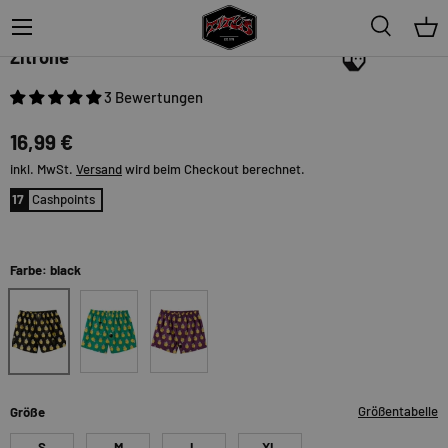
Menü
Suche
Ein
Lousy Livin
Zitrone
3 Bewertungen
16,99 €
inkl. MwSt.
Versand
wird beim Checkout berechnet.
17
Cashpoints
Farbe: black
black
kellygreen
purple
Größentabelle
Größe
S
M
L
XL