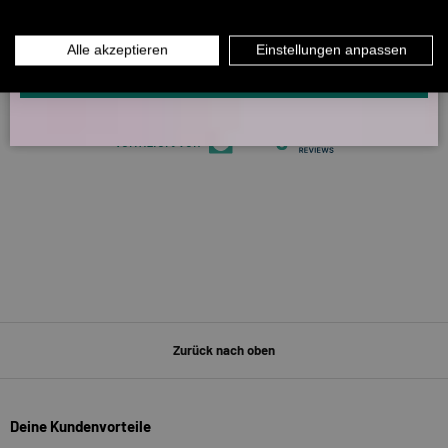
5329 Bewertungen
INFOS ÜBER WHATSAPP? KEIN PROBLEM!
Alle akzeptieren
Einstellungen anpassen
KLICK HIER UND SCHICKE UNS DIE VORGESCHRIEBENE NACHRICHT,
266
UM DICH ANZUMELDEN.
5329
Verifiziert von
Zurück nach oben
Deine Kundenvorteile