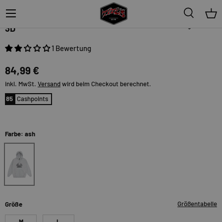
Menü
Suche
Ein
Magenta
3D
1 Bewertung
84,99 €
inkl. MwSt.
Versand
wird beim Checkout berechnet.
85
Cashpoints
Farbe: ash
ash
Größentabelle
Größe
M
L