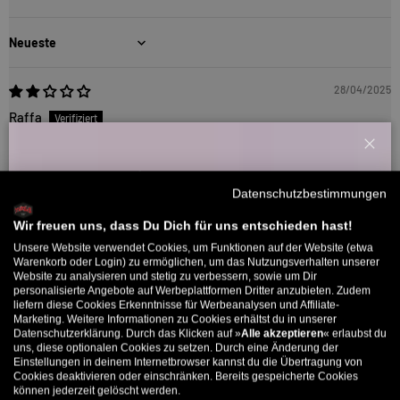
Sort by
28/04/2025
Raffa
Netter Aufdruck, aber Material viel zu dünn
Schl
Willkommensbonus
Schöner Print auf einem sehr dünnen und qualitativ schlechten
Datenschutzbestimmungen
Hoodie. Schade, denn der Preis sagt einem etwas anderes.
Melde dich zu unserem Newsletter an und bekomme deinen
Willkommens-Rabattcode direkt per Mail zugeschickt.
Wir freuen uns, dass Du Dich für uns entschieden hast!
Unsere Website verwendet Cookies, um Funktionen auf der Website (etwa
>>
TITUS
antwortete:
Bis zu 11% Rabatt auf deine erste Bestellung. Aufgepasst: Du
Warenkorb oder Login) zu ermöglichen, um das Nutzungsverhalten unserer
Hey Raffa! Lieben Dank für dein ehrliches Feedback. Wir
Website zu analysieren und stetig zu verbessern, sowie um Dir
kannst nur 1x wählen! 🤫
geben deinen Hinweis an unseren Einkauf weiter, damit dort
personalisierte Angebote auf Werbeplattformen Dritter anzubieten. Zudem
liefern diese Cookies Erkenntnisse für Werbeanalysen und Affiliate-
ggf. eine Qualitätsüberprüfung angestoßen wird.
5% ab €80
9% ab €100
11% ab €150 🔥
Marketing. Weitere Informationen zu Cookies erhältst du in unserer
Datenschutzerklärung. Durch das Klicken auf »
Alle akzeptieren
« erlaubst du
E-Mail
uns, diese optionalen Cookies zu setzen. Durch eine Änderung der
Einstellungen in deinem Internetbrowser kannst du die Übertragung von
Cookies deaktivieren oder einschränken. Bereits gespeicherte Cookies
können jederzeit gelöscht werden.
MÄNNER
FRAUEN