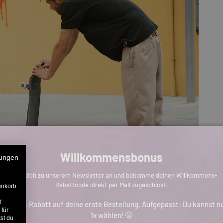
Willkommensbonus
ungen
Melde dich zu unserem Newsletter an und bekomme deinen Willkommens-
Rabattcode direkt per Mail zugeschickt.
enkorb
f
is zu 11% Rabatt auf deine erste Bestellung. Aufgepasst: Du kannst n
 für
1x wählen! 🤫
st du