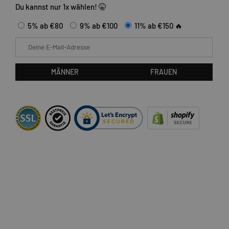
Du kannst nur 1x wählen! 🤫
5% ab €80
9% ab €100
11% ab €150 🔥
E-Mail
MÄNNER
FRAUEN