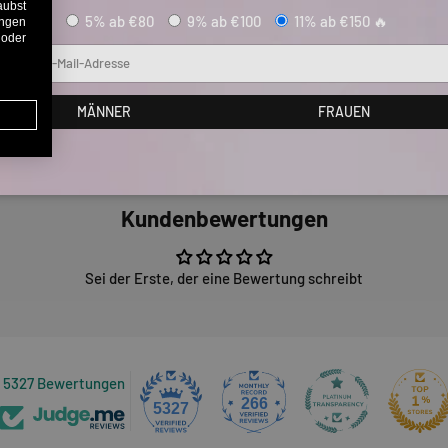
aubst
5% ab €80
9% ab €100
11% ab €150 🔥
ungen
 oder
Mail
MÄNNER
FRAUEN
Kundenbewertungen
Sei der Erste, der eine Bewertung schreibt
5327 Bewertungen
266
5327