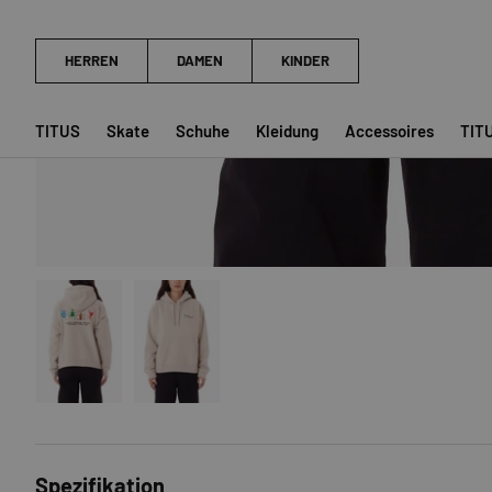
TITUS
Skate
Schuhe
Kleidung
Accessoires
TIT
Bild 1 in Galerieansicht laden
Bild 2 in Galerieansicht laden
Spezifikation