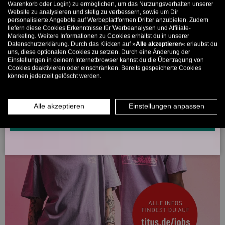
Bis zu 11% Rabatt auf deine erste Bestellung. Aufgepasst: Du
Warenkorb oder Login) zu ermöglichen, um das Nutzungsverhalten unserer
Website zu analysieren und stetig zu verbessern, sowie um Dir
kannst nur 1x wählen! 🤫
personalisierte Angebote auf Werbeplattformen Dritter anzubieten. Zudem
liefern diese Cookies Erkenntnisse für Werbeanalysen und Affiliate-
5% ab €80
9% ab €100
11% ab €150 🔥
Marketing. Weitere Informationen zu Cookies erhältst du in unserer
Datenschutzerklärung. Durch das Klicken auf »
Alle akzeptieren
« erlaubst du
E-Mail
uns, diese optionalen Cookies zu setzen. Durch eine Änderung der
Einstellungen in deinem Internetbrowser kannst du die Übertragung von
Cookies deaktivieren oder einschränken. Bereits gespeicherte Cookies
können jederzeit gelöscht werden.
MÄNNER
FRAUEN
INFOS ÜBER WHATSAPP? KEIN PROBLEM!
Alle akzeptieren
Einstellungen anpassen
KLICK HIER UND SCHICKE UNS DIE VORGESCHRIEBENE NACHRICHT,
UM DICH ANZUMELDEN.