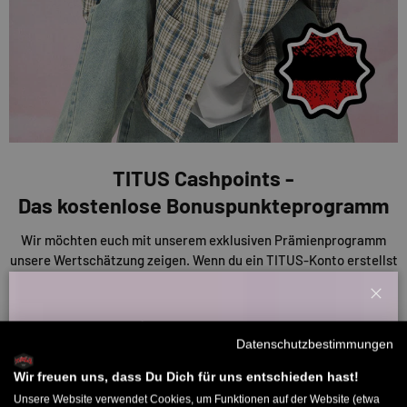
TITUS Cashpoints -
Das kostenlose Bonuspunkteprogramm
Wir möchten euch mit unserem exklusiven Prämienprogramm
unsere Wertschätzung zeigen. Wenn du ein TITUS-Konto erstellst
erhältst du Cashpoints für Aktionen auf unserer Website, wie
Bewertungen und Einkäufe. Diese Punkte kannst du nutzen, um
Schl
Rabatte auf deine Einkäufe oder andere Prämien zu erhalten. Je
Willkommensbonus
mehr du also sammelst, desto mehr sparst du!
Datenschutzbestimmungen
Melde dich zu unserem Newsletter an und bekomme deinen
Willkommens-Rabattcode direkt per Mail zugeschickt.
Wir freuen uns, dass Du Dich für uns entschieden hast!
ENTDECKE UNSERE CASHPOINTS
Unsere Website verwendet Cookies, um Funktionen auf der Website (etwa