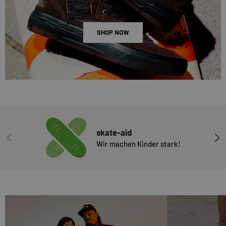
SHOP NOW
skate-aid
VORHERIGE
NÄC
Wir machen Kinder stark!