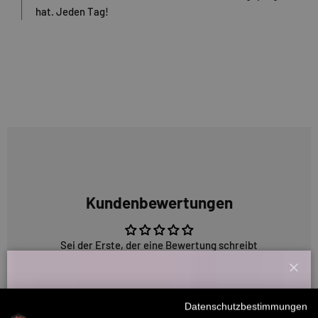
hat. Jeden Tag!
Kundenbewertungen
Sei der Erste, der eine Bewertung schreibt
Schl
Willkommensbonus
Datenschutzbestimmungen
5318 Bewertungen
Melde dich zu unserem Newsletter an und bekomme deinen