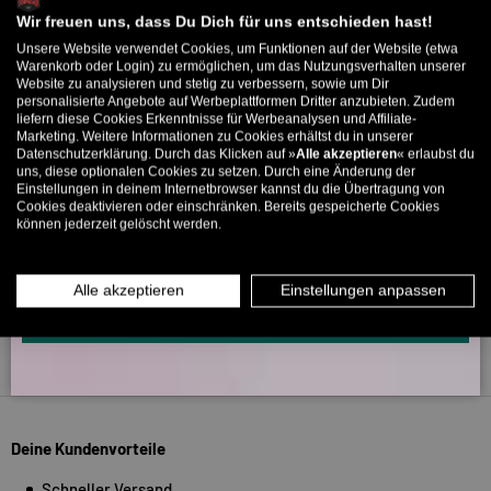
Willkommens-Rabattcode direkt per Mail zugeschickt.
Wir freuen uns, dass Du Dich für uns entschieden hast!
Unsere Website verwendet Cookies, um Funktionen auf der Website (etwa
Bis zu 11% Rabatt auf deine erste Bestellung. Aufgepasst: Du
266
Warenkorb oder Login) zu ermöglichen, um das Nutzungsverhalten unserer
5318
Website zu analysieren und stetig zu verbessern, sowie um Dir
kannst nur 1x wählen! 🤫
personalisierte Angebote auf Werbeplattformen Dritter anzubieten. Zudem
liefern diese Cookies Erkenntnisse für Werbeanalysen und Affiliate-
5% ab €80
9% ab €100
11% ab €150 🔥
Verifiziert von
Marketing. Weitere Informationen zu Cookies erhältst du in unserer
Datenschutzerklärung. Durch das Klicken auf »
Alle akzeptieren
« erlaubst du
E-Mail
uns, diese optionalen Cookies zu setzen. Durch eine Änderung der
Einstellungen in deinem Internetbrowser kannst du die Übertragung von
Cookies deaktivieren oder einschränken. Bereits gespeicherte Cookies
können jederzeit gelöscht werden.
MÄNNER
FRAUEN
INFOS ÜBER WHATSAPP? KEIN PROBLEM!
Alle akzeptieren
Einstellungen anpassen
KLICK HIER UND SCHICKE UNS DIE VORGESCHRIEBENE NACHRICHT,
UM DICH ANZUMELDEN.
Zurück nach oben
Deine Kundenvorteile
Schneller Versand