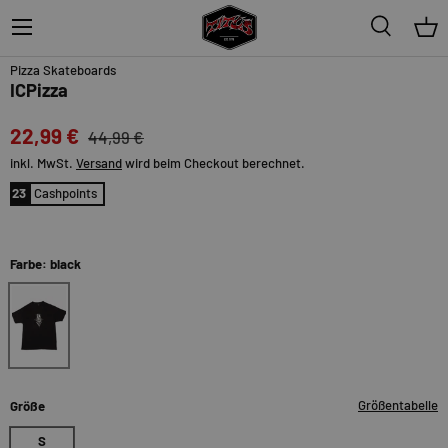
Menü
Suche
Ein
49%
Pizza Skateboards
ICPizza
22,99 €
44,99 €
inkl. MwSt.
Versand
wird beim Checkout berechnet.
23
Cashpoints
Farbe: black
black
Größentabelle
Größe
S