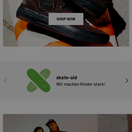
SHOP NOW
skate-aid
VORHERIGE
NÄC
Wir machen Kinder stark!