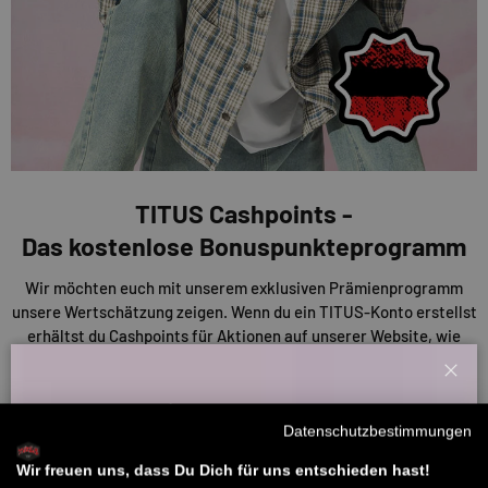
TITUS Cashpoints -
Das kostenlose Bonuspunkteprogramm
Wir möchten euch mit unserem exklusiven Prämienprogramm
unsere Wertschätzung zeigen. Wenn du ein TITUS-Konto erstellst
erhältst du Cashpoints für Aktionen auf unserer Website, wie
Bewertungen und Einkäufe. Diese Punkte kannst du nutzen, um
Rabatte auf deine Einkäufe oder andere Prämien zu erhalten. Je
Schl
mehr du also sammelst, desto mehr sparst du!
Willkommensbonus
Datenschutzbestimmungen
Melde dich zu unserem Newsletter an und bekomme deinen
ENTDECKE UNSERE CASHPOINTS
Willkommens-Rabattcode direkt per Mail zugeschickt.
Wir freuen uns, dass Du Dich für uns entschieden hast!