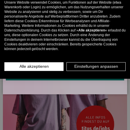
Unsere Website verwendet Cookies, um Funktionen auf der Website (etwa
Bis zu 11% Rabatt auf deine erste Bestellung. Aufgepasst: Du
Warenkorb oder Login) zu ermöglichen, um das Nutzungsverhalten unserer
Website zu analysieren und stetig zu verbessern, sowie um Dir
kannst nur 1x wählen! 🤫
personalisierte Angebote auf Werbeplattformen Dritter anzubieten. Zudem
liefern diese Cookies Erkenntnisse für Werbeanalysen und Affiliate-
5% ab €80
9% ab €100
11% ab €150 🔥
Marketing. Weitere Informationen zu Cookies erhältst du in unserer
Datenschutzerklärung. Durch das Klicken auf »
Alle akzeptieren
« erlaubst du
E-Mail
uns, diese optionalen Cookies zu setzen. Durch eine Änderung der
Einstellungen in deinem Internetbrowser kannst du die Übertragung von
Cookies deaktivieren oder einschränken. Bereits gespeicherte Cookies
können jederzeit gelöscht werden.
MÄNNER
FRAUEN
INFOS ÜBER WHATSAPP? KEIN PROBLEM!
Alle akzeptieren
Einstellungen anpassen
KLICK HIER UND SCHICKE UNS DIE VORGESCHRIEBENE NACHRICHT,
UM DICH ANZUMELDEN.