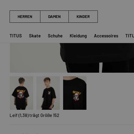
TITUS
Skate
Schuhe
Kleidung
Accessoires
TIT
Bild 1 in Galerieansicht laden
Bild 2 in Galerieansicht laden
Bild 3 in Galerieansicht laden
Leif (1,38) trägt Größe 152