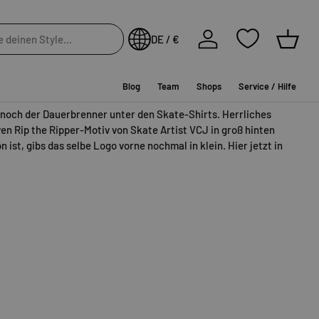
In die Wunschliste
Einloggen
DE / €
Einkau
e aus, um die Verfügbarkeit vor Ort zu sehen.
Blog
Team
Shops
Service / Hilfe
noch der Dauerbrenner unter den Skate-Shirts. Herrliches
ven Rip the Ripper-Motiv von Skate Artist VCJ in groß hinten
n ist, gibs das selbe Logo vorne nochmal in klein. Hier jetzt in