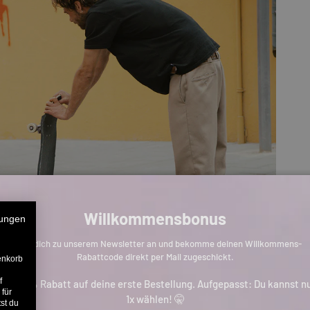
Willkommensbonus
ungen
Melde dich zu unserem Newsletter an und bekomme deinen Willkommens-
Rabattcode direkt per Mail zugeschickt.
enkorb
f
is zu 11% Rabatt auf deine erste Bestellung. Aufgepasst: Du kannst n
 für
1x wählen! 🤫
st du