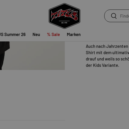
Suchen
Suchen
Verfügbarkeit vor Ort
Wähle einen TITUS Stor
STORE AUSWÄHLEN
US Summer 26
Neu
% Sale
Marken
Auch nach Jahrzenten 
Shirt mit dem ultimati
drauf und weils so schö
der Kids Variante.