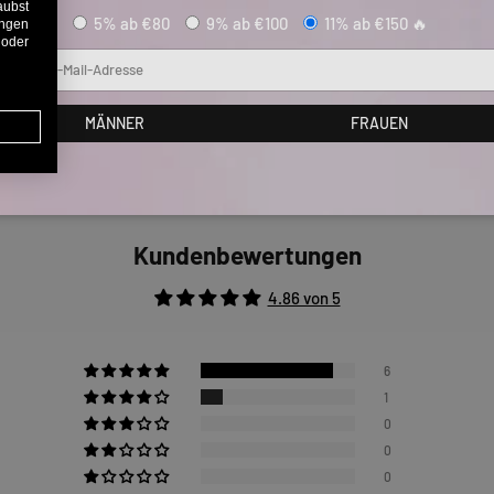
aubst
5% ab €80
9% ab €100
11% ab €150 🔥
ungen
 oder
Mail
MÄNNER
FRAUEN
Kundenbewertungen
4.86 von 5
6
1
0
0
0