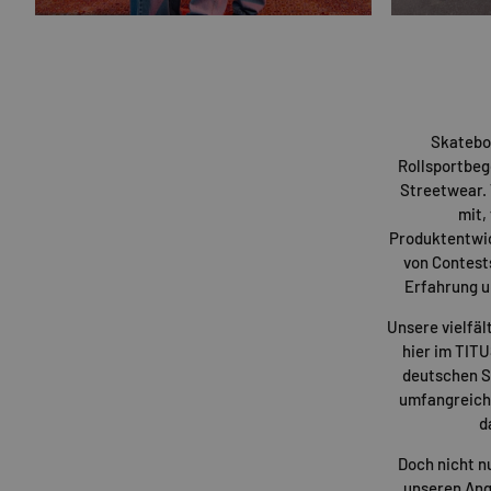
Skatebo
Rollsportbeg
Streetwear. 
mit,
Produktentwi
von Contest
Erfahrung u
Unsere vielfäl
hier im TIT
deutschen St
umfangreiche
d
Doch nicht n
unseren Ang