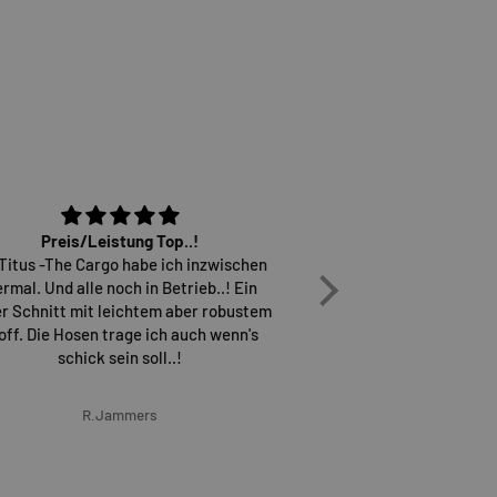
Preis/Leistung Top..!
Osiris D3 sind einfach
 Titus -The Cargo habe ich inzwischen
überh
ermal. Und alle noch in Betrieb..! Ein
Versand erfolgt sch
r Schnitt mit leichtem aber robustem
wieder gerne b
off. Die Hosen trage ich auch wenn's
schick sein soll..!
R.Jammers
Marcel G