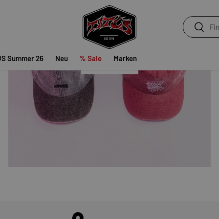
ACCESSOIRES
Suchen
Suchen
US Summer 26
Neu
% Sale
Marken
SHOP NOW