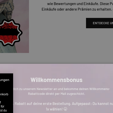
wie Bewertungen und Einkäufe. Diese P
Einkäufe oder andere Prämien zu erhalten.
ENTDECKE U
Willkommensbonus
ungen
Melde dich zu unserem Newsletter an und bekomme deinen Willkommens-
Rabattcode direkt per Mail zugeschickt.
enkorb
f
is zu 11% Rabatt auf deine erste Bestellung. Aufgepasst: Du kannst n
 für
1x wählen! 🤫
st du