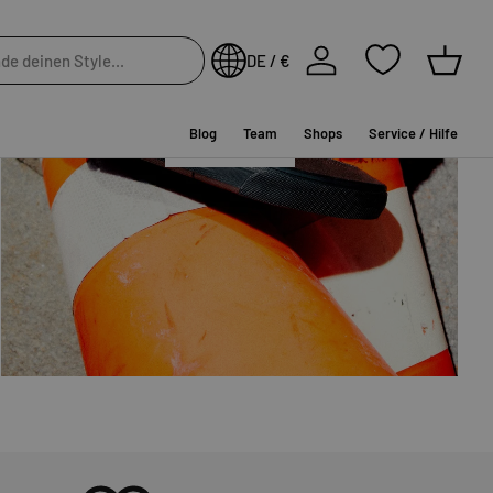
NEW IN
Einloggen
DE / €
Einkau
Blog
Team
Shops
Service / Hilfe
SHOP NOW