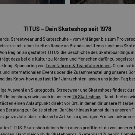
TITUS – Dein Skateshop seit 1978
ards, Streetwear und Skateschuhe – vom Anfänger bis zum Pro verso
eisterte mit einer breiten Range an Brands und Items rund ums Skat
Von Beginn an gestaltet TITUS die Geschichte des Skateboardings in
 trägt dazu bei die Kultur zu fördern und Menschen dafür zu begeister
cklung, Sponsoring von
Teamfahrern & Teamfahrerinnen
, Organisati
s und internationalen Events oder die Zusammenstellung unseres Sor
nd das Know-how aus fast fünf Jahrzehnten lassen uns jeden Tag be
tige Auswahl an Skategoods, Streetwear und Skateshoes findest du 
US-Onlineshop, sowie auch in unseren
25 Skateshops
. Damit bieten wir
ädten einen Anlaufpunkt direkt vor Ort, in denen dir unsere Mitarbei
n Beratung zur Seite stehen. Darüber hinaus kannst du in unseren 
as ganze Jahr über reduzierte Artikel zu günstigen Preisen bekomme
ur im TITUS-Skateshop deines Vertrauens profitierst du von unserer 
eboten. Ganz gleich ob du
Skateboards
,
Skateboard Zubehör
,
Comple