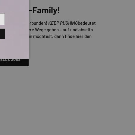
er TITUS-Family!
Skateboarding verbunden!
KEEP PUSHING
bedeutet
d auch mal andere Wege gehen – auf und abseits
ns gemeinsam tun möchtest, dann finde hier den
enden Job!
ELLE JOBS