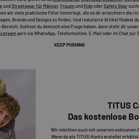
e
und
Streetwear für Männer
,
Frauen
und
Kids
oder
Safety Gear
suchs
n wir viele praktische Filter hinterlegt, die es dir erleichtern die r
apes, Brands und Designs zu finden. Und reduzierte Artikel findest du
Bereich. Solltest du dennoch eine Frage haben, dann steht dir uns
iceteam
gern via WhatsApp, Telefonhotline, E-Mail oder im Chat zur S
KEEP PUSHING
TITUS C
Das kostenlose 
Wir möchten euch mit unserem exklusiven
Wenn du ein TITUS-Konto erstellst erhältst