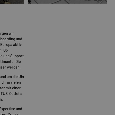
rgen wir
eboarding und
 Europa aktiv
n. Ob
on und Support
timents: Die
sser werden.
rund um die Uhr
 dir in vielen
ter mit einer
TITUS-Outlets
n.
Expertise und
tes
,
Cruiser
,