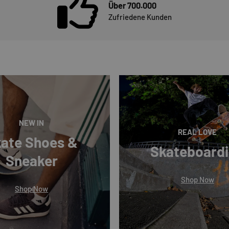
Über 700.000
Zufriedene Kunden
NEW IN
REAL LOVE
ate Shoes &
Skateboard
Sneaker
Shop Now
Shop Now