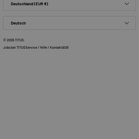
Deutschland (EUR €)
Sprache
Deutsch
© 2026
TITUS
.
Jobs bei TITUS
Service / Hilfe / Kontakt
AGB