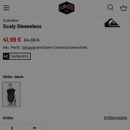
Menü
Suche
Ein
51%
Quiksilver
Scaly Sleeveless
41,99 €
84,99 €
inkl. MwSt.
Versand
wird beim Checkout berechnet.
42
Cashpoints
Farbe: black
black
Größentabelle
Größe
S
M