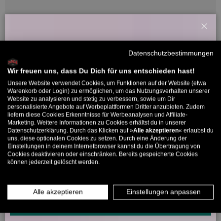
Schl
Kundenbewertungen
Willkommensbonus
Datenschutzbestimmungen
Melde dich zu unserem Newsletter an und bekomme deinen
Willkommens-Rabattcode direkt per Mail zugeschickt.
Sei der Erste, der eine Bewertung schreibt
Wir freuen uns, dass Du Dich für uns entschieden hast!
Unsere Website verwendet Cookies, um Funktionen auf der Website (etwa
Bis zu 11% Rabatt auf deine erste Bestellung. Aufgepasst: Du
Warenkorb oder Login) zu ermöglichen, um das Nutzungsverhalten unserer
Website zu analysieren und stetig zu verbessern, sowie um Dir
kannst nur 1x wählen! 🤫
personalisierte Angebote auf Werbeplattformen Dritter anzubieten. Zudem
liefern diese Cookies Erkenntnisse für Werbeanalysen und Affiliate-
5324 Bewertungen
5% ab €80
9% ab €100
11% ab €150 🔥
Marketing. Weitere Informationen zu Cookies erhältst du in unserer
Datenschutzerklärung. Durch das Klicken auf »
Alle akzeptieren
« erlaubst du
E-Mail
uns, diese optionalen Cookies zu setzen. Durch eine Änderung der
Einstellungen in deinem Internetbrowser kannst du die Übertragung von
266
5324
Cookies deaktivieren oder einschränken. Bereits gespeicherte Cookies
können jederzeit gelöscht werden.
MÄNNER
FRAUEN
Verifiziert von
INFOS ÜBER WHATSAPP? KEIN PROBLEM!
Alle akzeptieren
Einstellungen anpassen
KLICK HIER UND SCHICKE UNS DIE VORGESCHRIEBENE NACHRICHT,
UM DICH ANZUMELDEN.