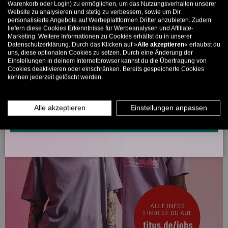
Bis zu 11% Rabatt auf deine erste Bestellung. Aufgepasst: Du
Warenkorb oder Login) zu ermöglichen, um das Nutzungsverhalten unserer
Website zu analysieren und stetig zu verbessern, sowie um Dir
kannst nur 1x wählen! 🤫
personalisierte Angebote auf Werbeplattformen Dritter anzubieten. Zudem
liefern diese Cookies Erkenntnisse für Werbeanalysen und Affiliate-
5% ab €80
9% ab €100
11% ab €150 🔥
Marketing. Weitere Informationen zu Cookies erhältst du in unserer
Datenschutzerklärung. Durch das Klicken auf »
Alle akzeptieren
« erlaubst du
E-Mail
uns, diese optionalen Cookies zu setzen. Durch eine Änderung der
Einstellungen in deinem Internetbrowser kannst du die Übertragung von
Cookies deaktivieren oder einschränken. Bereits gespeicherte Cookies
können jederzeit gelöscht werden.
MÄNNER
FRAUEN
INFOS ÜBER WHATSAPP? KEIN PROBLEM!
Alle akzeptieren
Einstellungen anpassen
KLICK HIER UND SCHICKE UNS DIE VORGESCHRIEBENE NACHRICHT,
UM DICH ANZUMELDEN.