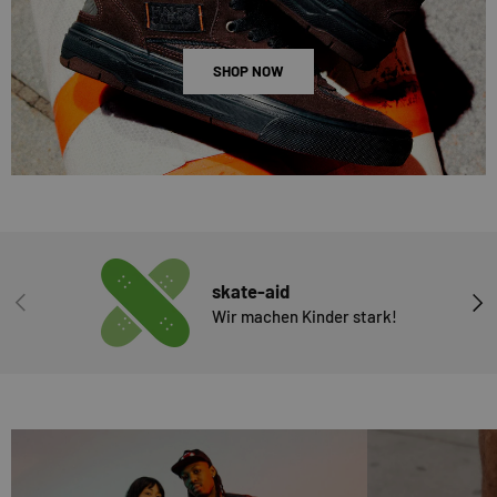
SHOP NOW
skate-aid
VORHERIGE
NÄC
Wir machen Kinder stark!