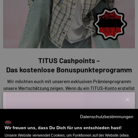
TITUS Cashpoints -
Das kostenlose Bonuspunkteprogramm
Wir möchten euch mit unserem exklusiven Prämienprogramm
unsere Wertschätzung zeigen. Wenn du ein TITUS-Konto erstellst
erhältst du Cashpoints für Aktionen auf unserer Website, wie
Bewertungen und Einkäufe. Diese Punkte kannst du nutzen, um
Schl
Rabatte auf deine Einkäufe oder andere Prämien zu erhalten. Je
Willkommensbonus
mehr du also sammelst, desto mehr sparst du!
Datenschutzbestimmungen
Melde dich zu unserem Newsletter an und bekomme deinen
Willkommens-Rabattcode direkt per Mail zugeschickt.
Wir freuen uns, dass Du Dich für uns entschieden hast!
ENTDECKE UNSERE CASHPOINTS
Unsere Website verwendet Cookies, um Funktionen auf der Website (etwa