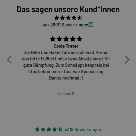
Das sagen unsere Kund*innen
aus 26011 Bewertungen
Unschlagbare Qualität, guter Print
ma,
Erneut guter Stuff aus dem Hause Loser.
D
 für
Netter Style, gewohnt guter Service.
vie
bei
Nicht umsonst sein über 20 Jahren
Sch
.
Storeliebhaber von Titus.
H
Sascha
5318 Bewertungen