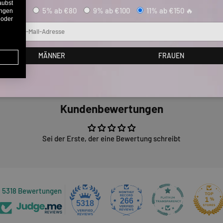
aubst
5% ab €80
9% ab €100
11% ab €150 🔥
ungen
 oder
Mail
MÄNNER
FRAUEN
Kundenbewertungen
Sei der Erste, der eine Bewertung schreibt
5318 Bewertungen
266
5318