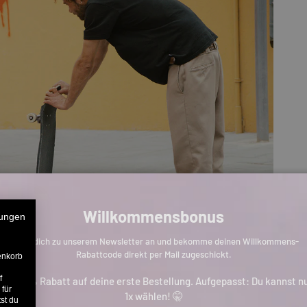
Willkommensbonus
ungen
Melde dich zu unserem Newsletter an und bekomme deinen Willkommens-
Rabattcode direkt per Mail zugeschickt.
enkorb
f
is zu 11% Rabatt auf deine erste Bestellung. Aufgepasst: Du kannst n
 für
1x wählen! 🤫
st du