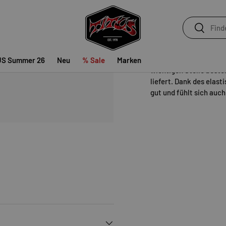
Suchen
Wie angegossen - Die
R
Suchen
Damit es untenrum gemü
liefern euch die Jungs 
US Summer 26
Neu
% Sale
Marken
wichtigen Stelle beste
liefert. Dank des elast
gut und fühlt sich auch