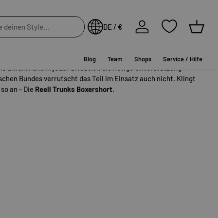
Einloggen
eell Trunks Boxershort
.
DE / €
Einkau
tlich bleibt, braucht ihr die richtige Ausstattung und die
von Reell mit dieser lässigen Unterbuxe, die sich an jeder
Blog
Team
Shops
Service / Hilfe
ns anfühlt und in jeder Situation die nötige Unterstützung
ischen Bundes verrutscht das Teil im Einsatz auch nicht. Klingt
 so an - Die
Reell Trunks Boxershort
.