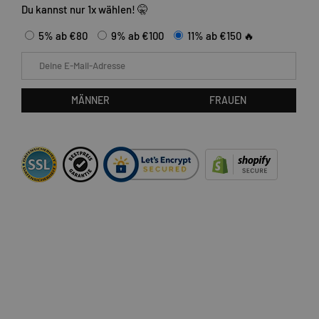
Du kannst nur 1x wählen! 🤫
5% ab €80
9% ab €100
11% ab €150 🔥
E-Mail
MÄNNER
FRAUEN