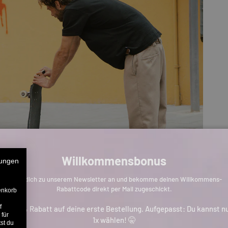
Willkommensbonus
ungen
Melde dich zu unserem Newsletter an und bekomme deinen Willkommens-
Rabattcode direkt per Mail zugeschickt.
enkorb
f
is zu 11% Rabatt auf deine erste Bestellung. Aufgepasst: Du kannst n
 für
1x wählen! 🤫
st du