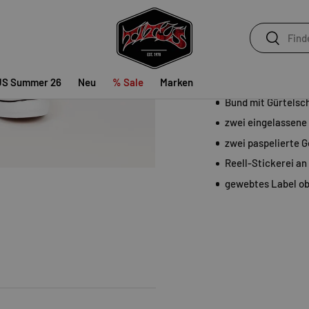
Suchen
Suchen
Die
Flex Grip Chino Sh
Kombinierbarkeit ein 
Regular Fit
US Summer 26
Neu
% Sale
Marken
Bund mit Gürtelsc
zwei eingelassene
zwei paspelierte 
Reell-Stickerei an
t laden
gewebtes Label ob