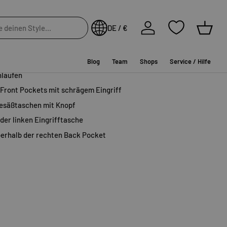
In die Wunschliste
Einloggen
DE / €
ort
von
Reell
ist dank ihres lässigen Schnitts und der grandiosen
Einkau
unverzichtbares Teil für deinen Sommerlook!
Blog
Team
Shops
Service / Hilfe
hlaufen
 Front Pockets mit schrägem Eingriff
Gesäßtaschen mit Knopf
 der linken Eingrifftasche
erhalb der rechten Back Pocket