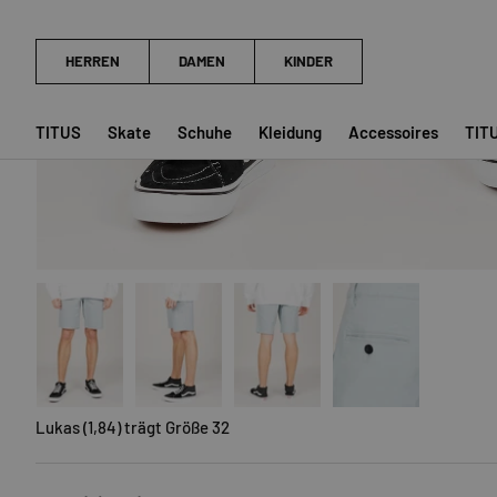
TITUS
Skate
Schuhe
Kleidung
Accessoires
TIT
Bild 1 in Galerieansicht laden
Bild 2 in Galerieansicht laden
Bild 3 in Galerieansicht laden
Bild 4 in Galerieansich
Lukas (1,84) trägt Größe 32