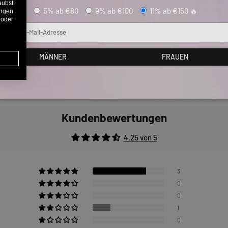
aubst
5% ab €80
9% ab €100
11% ab €150 🔥
ungen
 oder
Mail
MÄNNER
FRAUEN
Kundenbewertungen
4.25 von 5
3
0
0
1
0