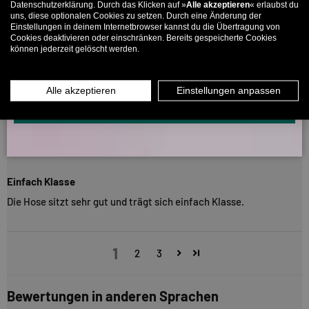
Datenschutzerklärung. Durch das Klicken auf »
Alle akzeptieren
« erlaubst du
05/10/2025
E-Mail
uns, diese optionalen Cookies zu setzen. Durch eine Änderung der
Einstellungen in deinem Internetbrowser kannst du die Übertragung von
John Doe
Cookies deaktivieren oder einschränken. Bereits gespeicherte Cookies
können jederzeit gelöscht werden.
MÄNNER
FRAUEN
Super Qualität und guter Sitz
Super Hose, hab inzwischen alle Farben und passt immer!
INFOS ÜBER WHATSAPP? KEIN PROBLEM!
Alle akzeptieren
Einstellungen anpassen
KLICK HIER UND SCHICKE UNS DIE VORGESCHRIEBENE NACHRICHT,
UM DICH ANZUMELDEN.
19/11/2024
Nico
Einfach Klasse
Die Hose sitzt sehr gut und trägt sich einfach Klasse.
1
2
3
Bewertungen in anderen Sprachen