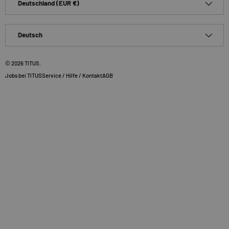
Deutschland (EUR €)
Sprache
Deutsch
© 2026
TITUS
.
Jobs bei TITUS
Service / Hilfe / Kontakt
AGB