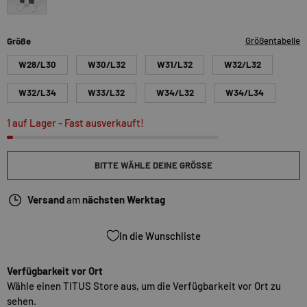
vulcangrey
Größentabelle
Größe
W28/L30
W30/L32
W31/L32
W32/L32
W32/L34
W33/L32
W34/L32
W34/L34
1 auf Lager
- Fast ausverkauft!
BITTE WÄHLE DEINE GRÖSSE
Versand
am
nächsten Werktag
In die Wunschliste
Verfügbarkeit vor Ort
Wähle einen TITUS Store aus, um die Verfügbarkeit vor Ort zu
sehen.