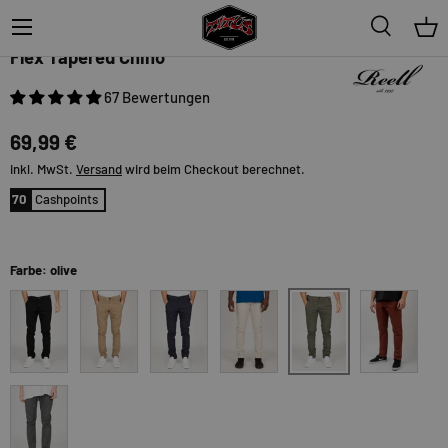
Menü
Suche
Ein
Reell
Flex Tapered Chino
67 Bewertungen
69,99 €
inkl. MwSt.
Versand
wird beim Checkout berechnet.
70
Cashpoints
Farbe: olive
olive
black
darksand
navy
oatmeal
redbrown