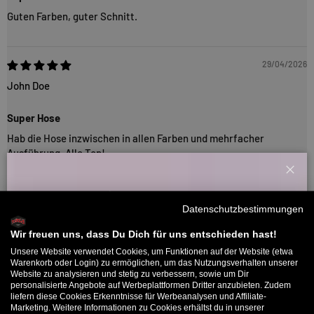
Guten Farben, guter Schnitt.
29/04/2026
John Doe
Super Hose
Hab die Hose inzwischen in allen Farben und mehrfacher
Ausführung. Alle Top!
Schl
Willkommensbonus
16/03/2026
Datenschutzbestimmungen
Melde dich zu unserem Newsletter an und bekomme deinen
Schade
Willkommens-Rabattcode direkt per Mail zugeschickt.
Wir freuen uns, dass Du Dich für uns entschieden hast!
Unsere Website verwendet Cookies, um Funktionen auf der Website (etwa
Bequem und schick
Bis zu 11% Rabatt auf deine erste Bestellung. Aufgepasst: Du
Warenkorb oder Login) zu ermöglichen, um das Nutzungsverhalten unserer
Website zu analysieren und stetig zu verbessern, sowie um Dir
Sehr gut sitzende Chino, wahnsinnig bequem und sieht top aus.
kannst nur 1x wählen! 🤫
personalisierte Angebote auf Werbeplattformen Dritter anzubieten. Zudem
liefern diese Cookies Erkenntnisse für Werbeanalysen und Affiliate-
5% ab €80
9% ab €100
11% ab €150 🔥
Marketing. Weitere Informationen zu Cookies erhältst du in unserer