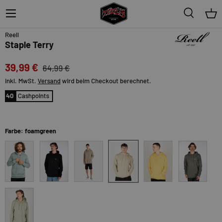
Menü
Suche
Ein
38%
Reell
Staple Terry
39,99 €
64,99 €
inkl. MwSt.
Versand
wird beim Checkout berechnet.
40
Cashpoints
Farbe: foamgreen
foamgreen
chinoisgreen
deepblack
fallenrock
moonyellow
sagegreen