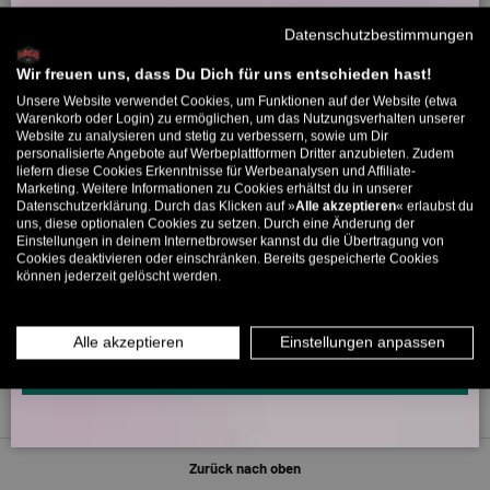
Willkommensbonus
Datenschutzbestimmungen
Melde dich zu unserem Newsletter an und bekomme deinen
Willkommens-Rabattcode direkt per Mail zugeschickt.
Wir freuen uns, dass Du Dich für uns entschieden hast!
5318 Bewertungen
Unsere Website verwendet Cookies, um Funktionen auf der Website (etwa
Bis zu 11% Rabatt auf deine erste Bestellung. Aufgepasst: Du
Warenkorb oder Login) zu ermöglichen, um das Nutzungsverhalten unserer
Website zu analysieren und stetig zu verbessern, sowie um Dir
kannst nur 1x wählen! 🤫
personalisierte Angebote auf Werbeplattformen Dritter anzubieten. Zudem
266
liefern diese Cookies Erkenntnisse für Werbeanalysen und Affiliate-
5318
5% ab €80
9% ab €100
11% ab €150 🔥
Marketing. Weitere Informationen zu Cookies erhältst du in unserer
Datenschutzerklärung. Durch das Klicken auf »
Alle akzeptieren
« erlaubst du
E-Mail
uns, diese optionalen Cookies zu setzen. Durch eine Änderung der
Verifiziert von
Einstellungen in deinem Internetbrowser kannst du die Übertragung von
Cookies deaktivieren oder einschränken. Bereits gespeicherte Cookies
können jederzeit gelöscht werden.
MÄNNER
FRAUEN
INFOS ÜBER WHATSAPP? KEIN PROBLEM!
Alle akzeptieren
Einstellungen anpassen
KLICK HIER UND SCHICKE UNS DIE VORGESCHRIEBENE NACHRICHT,
UM DICH ANZUMELDEN.
Zurück nach oben