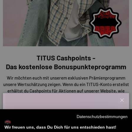
TITUS Cashpoints -
Das kostenlose Bonuspunkteprogramm
Wir möchten euch mit unserem exklusiven Prämienprogramm
unsere Wertschätzung zeigen. Wenn du ein TITUS-Konto erstellst
erhältst du Cashpoints für Aktionen auf unserer Website, wie
Bewertungen und Einkäufe. Diese Punkte kannst du nutzen, um
Rabatte auf deine Einkäufe oder andere Prämien zu erhalten. Je
Schl
mehr du also sammelst, desto mehr sparst du!
Willkommensbonus
Datenschutzbestimmungen
Melde dich zu unserem Newsletter an und bekomme deinen
ENTDECKE UNSERE CASHPOINTS
Willkommens-Rabattcode direkt per Mail zugeschickt.
Wir freuen uns, dass Du Dich für uns entschieden hast!