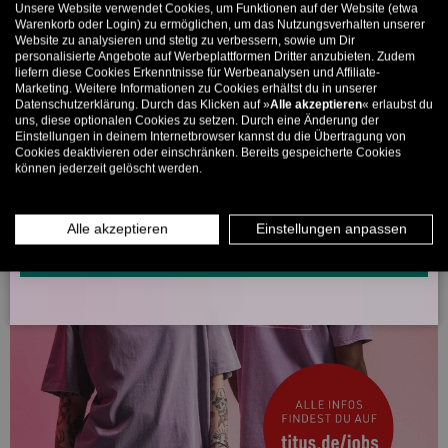
Unsere Website verwendet Cookies, um Funktionen auf der Website (etwa
Bis zu 11% Rabatt auf deine erste Bestellung. Aufgepasst: Du
Warenkorb oder Login) zu ermöglichen, um das Nutzungsverhalten unserer
Website zu analysieren und stetig zu verbessern, sowie um Dir
kannst nur 1x wählen! 🤫
personalisierte Angebote auf Werbeplattformen Dritter anzubieten. Zudem
liefern diese Cookies Erkenntnisse für Werbeanalysen und Affiliate-
5% ab €80
9% ab €100
11% ab €150 🔥
Marketing. Weitere Informationen zu Cookies erhältst du in unserer
Datenschutzerklärung. Durch das Klicken auf »
Alle akzeptieren
« erlaubst du
E-Mail
uns, diese optionalen Cookies zu setzen. Durch eine Änderung der
Einstellungen in deinem Internetbrowser kannst du die Übertragung von
Cookies deaktivieren oder einschränken. Bereits gespeicherte Cookies
können jederzeit gelöscht werden.
MÄNNER
FRAUEN
INFOS ÜBER WHATSAPP? KEIN PROBLEM!
Alle akzeptieren
Einstellungen anpassen
KLICK HIER UND SCHICKE UNS DIE VORGESCHRIEBENE NACHRICHT,
UM DICH ANZUMELDEN.