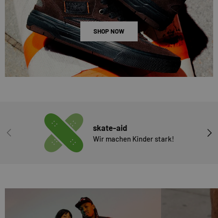
SHOP NOW
skate-aid
VORHERIGE
NÄC
Wir machen Kinder stark!