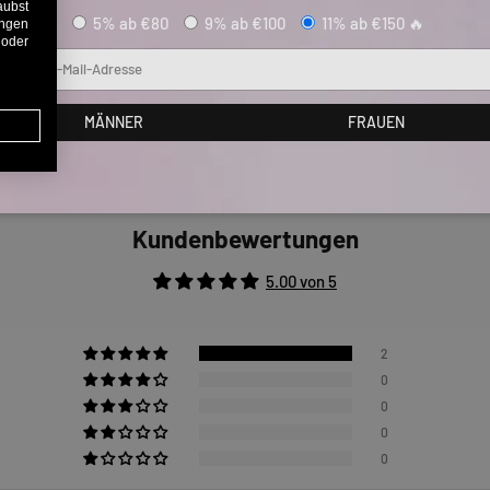
aubst
5% ab €80
9% ab €100
11% ab €150 🔥
ungen
 oder
Mail
MÄNNER
FRAUEN
Kundenbewertungen
5.00 von 5
2
0
0
0
0