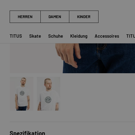
TITUS
Skate
Schuhe
Kleidung
Accessoires
TIT
Bild 1 in Galerieansicht laden
Bild 2 in Galerieansicht laden
Spezifikation