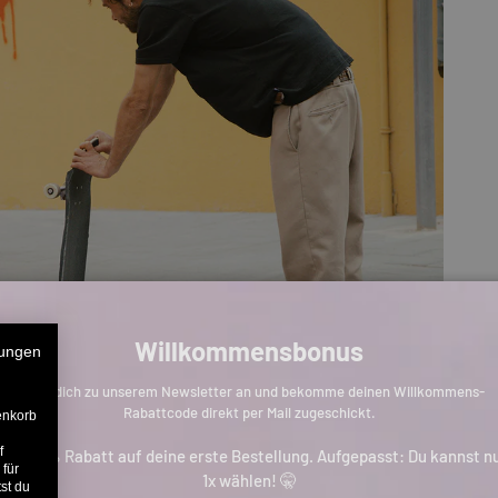
Willkommensbonus
ungen
Melde dich zu unserem Newsletter an und bekomme deinen Willkommens-
Rabattcode direkt per Mail zugeschickt.
enkorb
f
is zu 11% Rabatt auf deine erste Bestellung. Aufgepasst: Du kannst n
 für
1x wählen! 🤫
st du