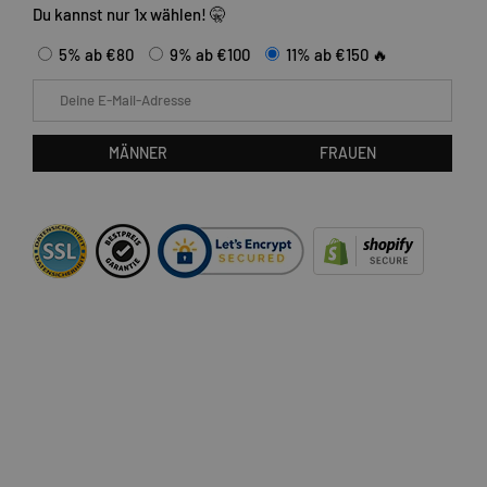
Du kannst nur 1x wählen! 🤫
5% ab €80
9% ab €100
11% ab €150 🔥
E-Mail
MÄNNER
FRAUEN