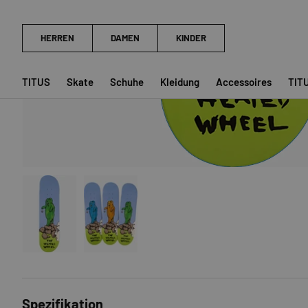
TITUS
Skate
Schuhe
Kleidung
Accessoires
TIT
Bild 1 in Galerieansicht laden
Bild 2 in Galerieansicht laden
Spezifikation