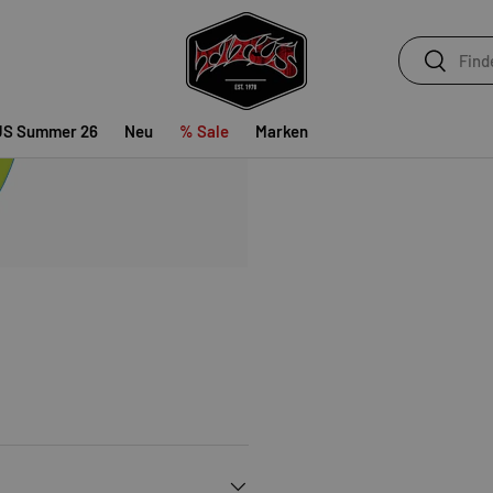
Versand noch heu
Suchen
Suchen
US Summer 26
Neu
% Sale
Marken
Maße:,7.25" x 29"