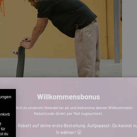
Willkommensbonus
ungen
Melde dich zu unserem Newsletter an und bekomme deinen Willkommens-
Rabattcode direkt per Mail zugeschickt.
enkorb
f
is zu 11% Rabatt auf deine erste Bestellung. Aufgepasst: Du kannst n
 für
1x wählen! 🤫
st du