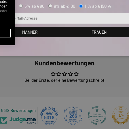
aubst
5% ab €80
9% ab €100
11% ab €150 🔥
ungen
 oder
Mail
MÄNNER
FRAUEN
Kundenbewertungen
Sei der Erste, der eine Bewertung schreibt
5318 Bewertungen
266
5318