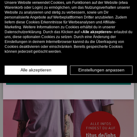
Unsere Website verwendet Cookies, um Funktionen auf der Website (etwa
Bis zu 11% Rabatt auf deine erste Bestellung. Aufgepasst: Du
Warenkorb oder Login) zu ermöglichen, um das Nutzungsverhalten unserer
Website zu analysieren und stetig zu verbessern, sowie um Dir
kannst nur 1x wählen! 🤫
personalisierte Angebote auf Werbeplattformen Dritter anzubieten. Zudem
liefern diese Cookies Erkenntnisse für Werbeanalysen und Affiliate-
5% ab €80
9% ab €100
11% ab €150 🔥
Marketing. Weitere Informationen zu Cookies erhältst du in unserer
Datenschutzerklärung. Durch das Klicken auf »
Alle akzeptieren
« erlaubst du
E-Mail
uns, diese optionalen Cookies zu setzen. Durch eine Änderung der
Einstellungen in deinem Internetbrowser kannst du die Übertragung von
Cookies deaktivieren oder einschränken. Bereits gespeicherte Cookies
können jederzeit gelöscht werden.
MÄNNER
FRAUEN
INFOS ÜBER WHATSAPP? KEIN PROBLEM!
Alle akzeptieren
Einstellungen anpassen
KLICK HIER UND SCHICKE UNS DIE VORGESCHRIEBENE NACHRICHT,
UM DICH ANZUMELDEN.