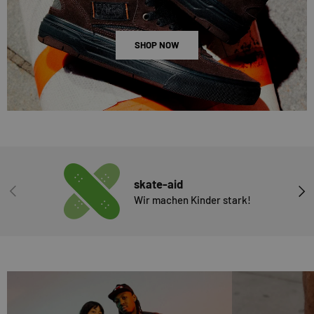
SHOP NOW
skate-aid
VORHERIGE
NÄC
Wir machen Kinder stark!