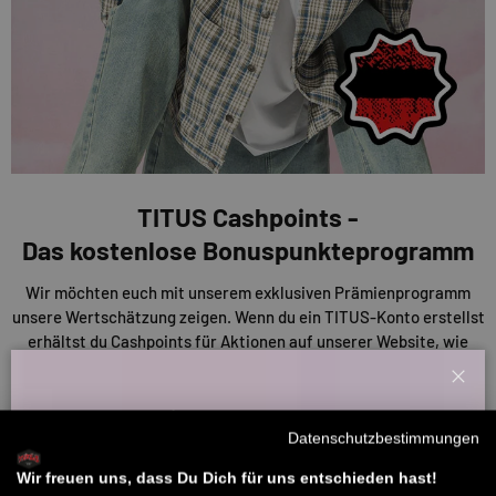
TITUS Cashpoints -
Das kostenlose Bonuspunkteprogramm
Wir möchten euch mit unserem exklusiven Prämienprogramm
unsere Wertschätzung zeigen. Wenn du ein TITUS-Konto erstellst
erhältst du Cashpoints für Aktionen auf unserer Website, wie
Bewertungen und Einkäufe. Diese Punkte kannst du nutzen, um
Rabatte auf deine Einkäufe oder andere Prämien zu erhalten. Je
Schl
mehr du also sammelst, desto mehr sparst du!
Willkommensbonus
Datenschutzbestimmungen
Melde dich zu unserem Newsletter an und bekomme deinen
ENTDECKE UNSERE CASHPOINTS
Willkommens-Rabattcode direkt per Mail zugeschickt.
Wir freuen uns, dass Du Dich für uns entschieden hast!