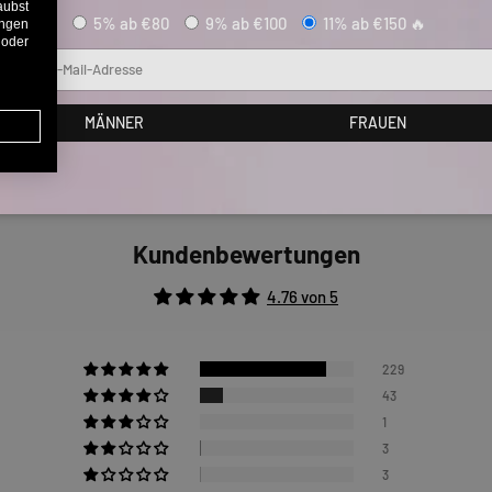
aubst
5% ab €80
9% ab €100
11% ab €150 🔥
ungen
 oder
Mail
MÄNNER
FRAUEN
Kundenbewertungen
4.76 von 5
229
43
1
3
3