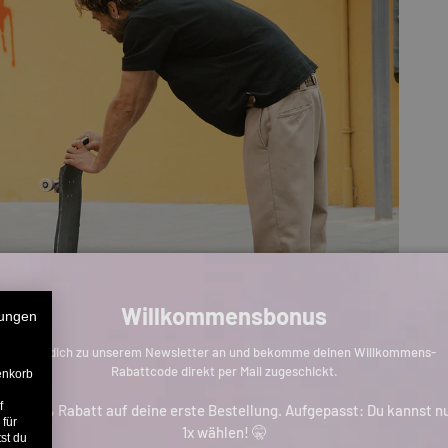
Willkommensbonus
ungen
Melde dich zu unserem Newsletter an und bekomme deinen Willkommens-
Rabattcode direkt per Mail zugeschickt.
enkorb
f
is zu 11% Rabatt auf deine erste Bestellung. Aufgepasst: Du kannst n
 für
1x wählen! 🤫
st du