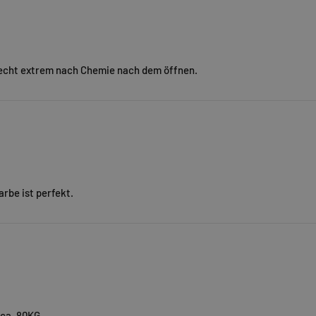
riecht extrem nach Chemie nach dem öffnen.
rbe ist perfekt.
 ca. 80KG.