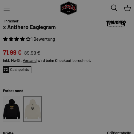
Menü
Suche
Ein
20%
Thrasher
x Antihero Eaglegram
1 Bewertung
71,99 €
89,99 €
inkl. MwSt.
Versand
wird beim Checkout berechnet.
72
Cashpoints
Farbe: sand
sand
black
Größentabelle
Größe