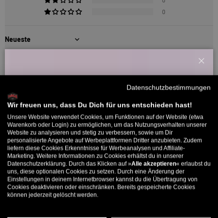
0
0
Sort by
26/03/2026
Schl
Willkommensbonus
rawdawg
Datenschutzbestimmungen
Melde dich zu unserem Newsletter an und bekomme deinen
Hammer Motiv, fällt etwas klein aus
Willkommens-Rabattcode direkt per Mail zugeschickt.
Wir freuen uns, dass Du Dich für uns entschieden hast!
Pulli fällt definitiv klein aus, unbedingt eine Nummer Gr.
Unsere Website verwendet Cookies, um Funktionen auf der Website (etwa
Bis zu 11% Rabatt auf deine erste Bestellung. Aufgepasst: Du
Warenkorb oder Login) zu ermöglichen, um das Nutzungsverhalten unserer
bestellen, schönes Motiv und guter Druck, keine Heavyweight
Website zu analysieren und stetig zu verbessern, sowie um Dir
kannst nur 1x wählen! 🤫
Qualität, aber auch kein Lightweight, so mittendrin.
personalisierte Angebote auf Werbeplattformen Dritter anzubieten. Zudem
liefern diese Cookies Erkenntnisse für Werbeanalysen und Affiliate-
5% ab €80
9% ab €100
11% ab €150 🔥
Marketing. Weitere Informationen zu Cookies erhältst du in unserer
Datenschutzerklärung. Durch das Klicken auf »
Alle akzeptieren
« erlaubst du
E-Mail
uns, diese optionalen Cookies zu setzen. Durch eine Änderung der
Einstellungen in deinem Internetbrowser kannst du die Übertragung von
5330 Bewertungen
Cookies deaktivieren oder einschränken. Bereits gespeicherte Cookies
können jederzeit gelöscht werden.
MÄNNER
FRAUEN