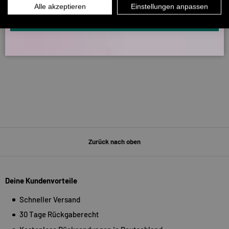
266
5330
INFOS ÜBER WHATSAPP? KEIN PROBLEM!
Alle akzeptieren
Einstellungen anpassen
KLICK HIER UND SCHICKE UNS DIE VORGESCHRIEBENE NACHRICHT,
UM DICH ANZUMELDEN.
Verifiziert von
Zurück nach oben
Deine Kundenvorteile
Schneller Versand
30 Tage Rückgaberecht