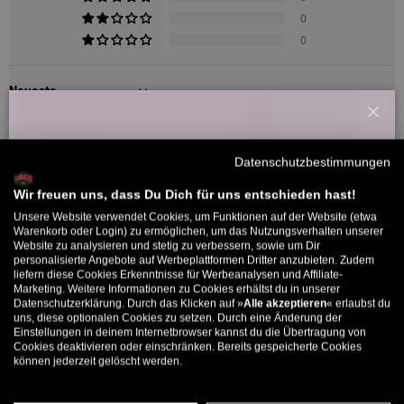
0
0
Sort by
Schl
13/07/2026
Willkommensbonus
Datenschutzbestimmungen
FaMo
Melde dich zu unserem Newsletter an und bekomme deinen
Willkommens-Rabattcode direkt per Mail zugeschickt.
Wir freuen uns, dass Du Dich für uns entschieden hast!
Thrasher mal anders
Unsere Website verwendet Cookies, um Funktionen auf der Website (etwa
Bis zu 11% Rabatt auf deine erste Bestellung. Aufgepasst: Du
Warenkorb oder Login) zu ermöglichen, um das Nutzungsverhalten unserer
Gute Qualität vom Shirt, als auch vom Druck. Grafik ist natürlich
Website zu analysieren und stetig zu verbessern, sowie um Dir
kannst nur 1x wählen! 🤫
Geschmacksache. Als Designer finde ich es halt ziemlich gut 👍🏻
personalisierte Angebote auf Werbeplattformen Dritter anzubieten. Zudem
liefern diese Cookies Erkenntnisse für Werbeanalysen und Affiliate-
5% ab €80
9% ab €100
11% ab €150 🔥
Marketing. Weitere Informationen zu Cookies erhältst du in unserer
Datenschutzerklärung. Durch das Klicken auf »
Alle akzeptieren
« erlaubst du
E-Mail
uns, diese optionalen Cookies zu setzen. Durch eine Änderung der
Einstellungen in deinem Internetbrowser kannst du die Übertragung von
5330 Bewertungen
Cookies deaktivieren oder einschränken. Bereits gespeicherte Cookies
können jederzeit gelöscht werden.
MÄNNER
FRAUEN