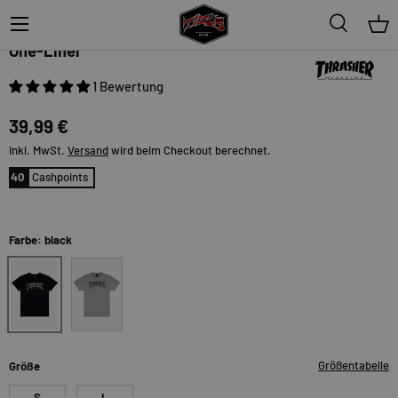
Menü
Suche
Ein
Thrasher
One-Liner
1 Bewertung
39,99 €
inkl. MwSt.
Versand
wird beim Checkout berechnet.
40
Cashpoints
Farbe: black
black
sportgrey
Größentabelle
Größe
S
L