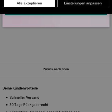
266
5330
INFOS ÜBER WHATSAPP? KEIN PROBLEM!
Alle akzeptieren
Einstellungen anpassen
KLICK HIER UND SCHICKE UNS DIE VORGESCHRIEBENE NACHRICHT,
UM DICH ANZUMELDEN.
Verifiziert von
Zurück nach oben
Deine Kundenvorteile
Schneller Versand
30 Tage Rückgaberecht
Kostenlose Rücksendungen in Deutschland