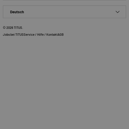
Sprache
Deutsch
© 2026
TITUS
.
Jobs bei TITUS
Service / Hilfe / Kontakt
AGB