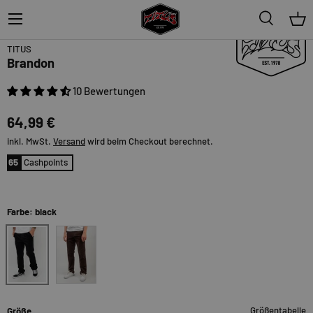
Menü
Suche
Ein
Topseller
TITUS
Brandon
10 Bewertungen
64,99 €
inkl. MwSt.
Versand
wird beim Checkout berechnet.
65
Cashpoints
Farbe: black
black
mustang
Größentabelle
Größe