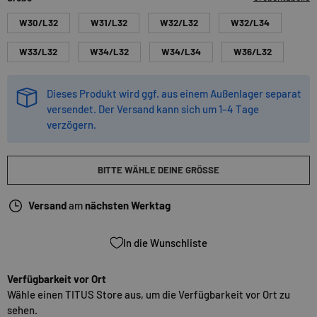
W30/L32
W31/L32
W32/L32
W32/L34
W33/L32
W34/L32
W34/L34
W36/L32
Dieses Produkt wird ggf. aus einem Außenlager separat
versendet. Der Versand kann sich um 1–4 Tage
verzögern.
BITTE WÄHLE DEINE GRÖSSE
Versand
am
nächsten Werktag
In die Wunschliste
Verfügbarkeit vor Ort
Wähle einen TITUS Store aus, um die Verfügbarkeit vor Ort zu
sehen.