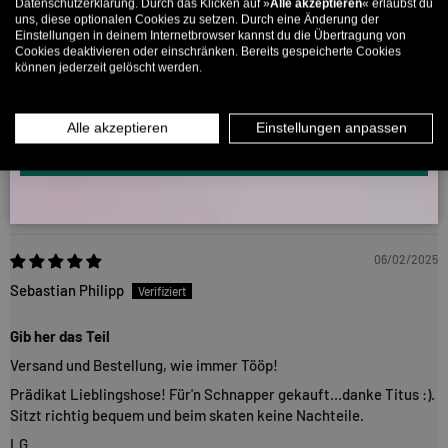
Datenschutzerklärung. Durch das Klicken auf »
Alle akzeptieren
« erlaubst du
E-Mail
uns, diese optionalen Cookies zu setzen. Durch eine Änderung der
Einstellungen in deinem Internetbrowser kannst du die Übertragung von
Cookies deaktivieren oder einschränken. Bereits gespeicherte Cookies
17/04/2025
können jederzeit gelöscht werden.
MÄNNER
FRAUEN
Jan Loschek
INFOS ÜBER WHATSAPP? KEIN PROBLEM!
Alle akzeptieren
Einstellungen anpassen
Sitzt perfekt
KLICK HIER UND SCHICKE UNS DIE VORGESCHRIEBENE NACHRICHT,
UM DICH ANZUMELDEN.
Gute Passform, sitzt gut und bequem.
Faires Preis-Leistungsverhältnis.
06/02/2025
Sebastian Philipp
Gib her das Teil
Versand und Bestellung, wie immer Tööp!
Prädikat Lieblingshose! Für'n Schnapper gekauft...danke Titus :).
Sitzt richtig bequem und beim skaten keine Nachteile.
LG