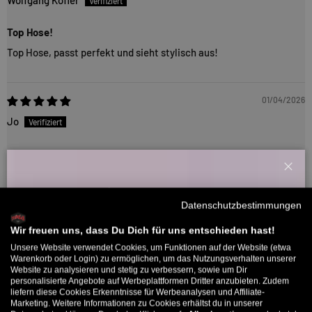
Top Hose!
Top Hose, passt perfekt und sieht stylisch aus!
01/04/2026
Jo
Top Preis Leistung
Bequeme, leichte Cordhose in lässigem Schnitt
Schl
Willkommensbonus
Datenschutzbestimmungen
Melde dich zu unserem Newsletter an und bekomme deinen
24/04/2025
Willkommens-Rabattcode direkt per Mail zugeschickt.
Wir freuen uns, dass Du Dich für uns entschieden hast!
Thomas
Unsere Website verwendet Cookies, um Funktionen auf der Website (etwa
Bis zu 11% Rabatt auf deine erste Bestellung. Aufgepasst: Du
Warenkorb oder Login) zu ermöglichen, um das Nutzungsverhalten unserer
Website zu analysieren und stetig zu verbessern, sowie um Dir
kannst nur 1x wählen! 🤫
Schöne Hose, leider nicht gepasst
personalisierte Angebote auf Werbeplattformen Dritter anzubieten. Zudem
liefern diese Cookies Erkenntnisse für Werbeanalysen und Affiliate-
Guter Stoff und schöne Hose, leider hat sie bei mir nicht gut
5% ab €80
9% ab €100
11% ab €150 🔥
Marketing. Weitere Informationen zu Cookies erhältst du in unserer
gepasst. War sehr breit geschnitten.