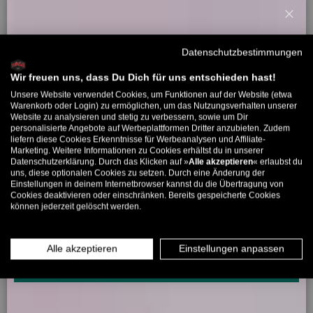
0
1
Schl
Willkommensbonus
0
Datenschutzbestimmungen
Melde dich zu unserem Newsletter an und bekomme deinen
Willkommens-Rabattcode direkt per Mail zugeschickt.
Wir freuen uns, dass Du Dich für uns entschieden hast!
Sort by
Unsere Website verwendet Cookies, um Funktionen auf der Website (etwa
Bis zu 11% Rabatt auf deine erste Bestellung. Aufgepasst: Du
Warenkorb oder Login) zu ermöglichen, um das Nutzungsverhalten unserer
30/04/2026
Website zu analysieren und stetig zu verbessern, sowie um Dir
kannst nur 1x wählen! 🤫
personalisierte Angebote auf Werbeplattformen Dritter anzubieten. Zudem
Karen
liefern diese Cookies Erkenntnisse für Werbeanalysen und Affiliate-
5% ab €80
9% ab €100
11% ab €150 🔥
Marketing. Weitere Informationen zu Cookies erhältst du in unserer
Datenschutzerklärung. Durch das Klicken auf »
Alle akzeptieren
« erlaubst du
E-Mail
Supersize oversized
uns, diese optionalen Cookies zu setzen. Durch eine Änderung der
Einstellungen in deinem Internetbrowser kannst du die Übertragung von
Vom Ding her ein cooler Hoodie, allerdings wirklich sehr oversized
Cookies deaktivieren oder einschränken. Bereits gespeicherte Cookies
geschnitten. In Größe S/M sind es von Achsel zu Achsel 75 cm und
können jederzeit gelöscht werden.
MÄNNER
FRAUEN
die Ärmel sind ca. 15 cm zu lang. Ein paar Maßangaben wären hier
vorab nicht schlecht. Außerdem ist der Hoodie nicht wie
INFOS ÜBER WHATSAPP? KEIN PROBLEM!
angegeben aus 100% Baumwolle. Bei vielen Produkten fehlen die
Alle akzeptieren
Einstellungen anpassen
KLICK HIER UND SCHICKE UNS DIE VORGESCHRIEBENE NACHRICHT,
Materialangaben komplett und oft wäre es auch hilfreich zu
UM DICH ANZUMELDEN.
wissen welche Größe das Model auf den Fotos trägt. Für mich
leider nicht das richtige.