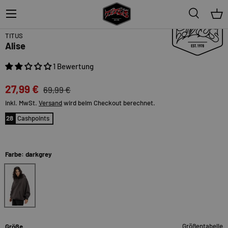
Menü
Suche
Ein
60%
TITUS
Alise
1 Bewertung
27,99 €
69,99 €
inkl. MwSt.
Versand
wird beim Checkout berechnet.
28
Cashpoints
Farbe: darkgrey
darkgrey
Größentabelle
Größe