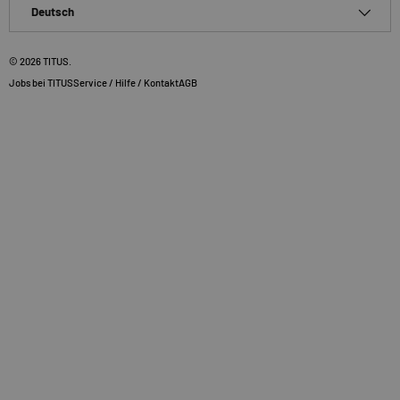
Sprache
Deutsch
© 2026
TITUS
.
Jobs bei TITUS
Service / Hilfe / Kontakt
AGB