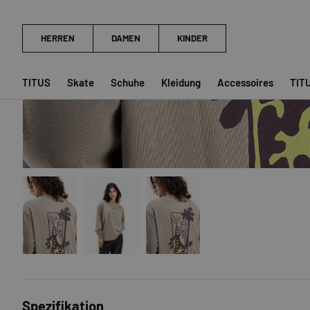
TITUS
Skate
Schuhe
Kleidung
Accessoires
TIT
Bild 1 in Galerieansicht laden
Bild 2 in Galerieansicht laden
Bild 3 in Galerieansicht laden
Spezifikation