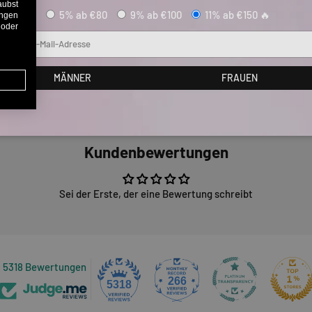
aubst
5% ab €80
9% ab €100
11% ab €150 🔥
ungen
 oder
Mail
MÄNNER
FRAUEN
Kundenbewertungen
Sei der Erste, der eine Bewertung schreibt
5318 Bewertungen
266
5318