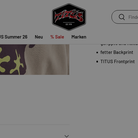
selbst für ungebetene
Suchen
Regular Fit
Suchen
dropped Shoulder
gerippter und flex
US Summer 26
Neu
% Sale
Marken
gerippte und flex
fetter Backprint
TITUS Frontprint