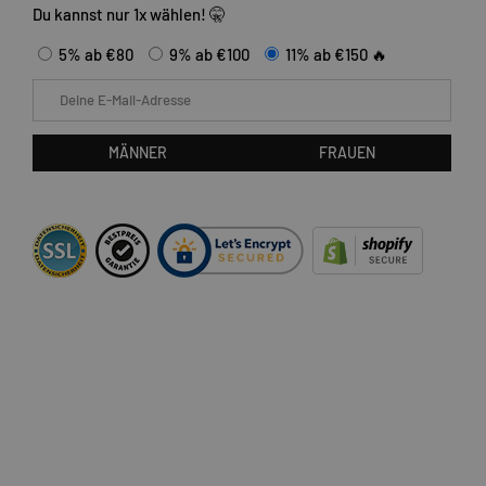
Du kannst nur 1x wählen! 🤫
5% ab €80
9% ab €100
11% ab €150 🔥
E-Mail
MÄNNER
FRAUEN