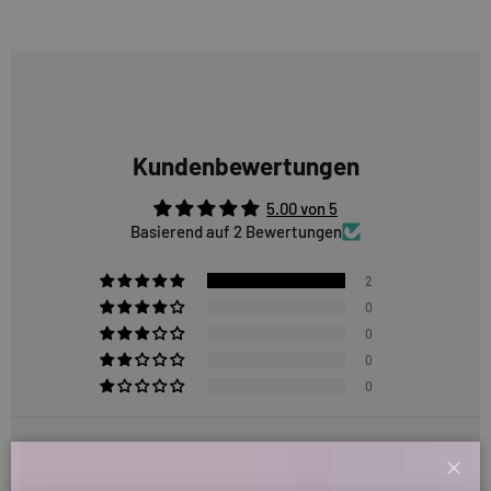
Kundenbewertungen
5.00 von 5
Basierend auf 2 Bewertungen
2
0
0
0
0
Sort by
Schl