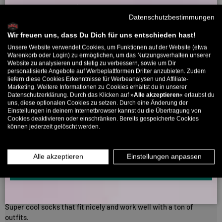
Willkommensbonus
Bewertungen in anderen Sprachen
Datenschutzbestimmungen
Melde dich zu unserem Newsletter an und bekomme deinen
Willkommens-Rabattcode direkt per Mail zugeschickt.
Wir freuen uns, dass Du Dich für uns entschieden hast!
08/04/2026
Unsere Website verwendet Cookies, um Funktionen auf der Website (etwa
Daniel
Bis zu 11% Rabatt auf deine erste Bestellung. Aufgepasst: Du
Warenkorb oder Login) zu ermöglichen, um das Nutzungsverhalten unserer
Website zu analysieren und stetig zu verbessern, sowie um Dir
kannst nur 1x wählen! 🤫
personalisierte Angebote auf Werbeplattformen Dritter anzubieten. Zudem
Perfect
liefern diese Cookies Erkenntnisse für Werbeanalysen und Affiliate-
5% ab €80
9% ab €100
11% ab €150 🔥
Marketing. Weitere Informationen zu Cookies erhältst du in unserer
perfect length, fit perfectly on the calf's, super comfortable and
Datenschutzerklärung. Durch das Klicken auf »
Alle akzeptieren
« erlaubst du
E-Mail
wearable.
uns, diese optionalen Cookies zu setzen. Durch eine Änderung der
Einstellungen in deinem Internetbrowser kannst du die Übertragung von
Bewertung konnte nicht übersetzt werden. Versuchen Sie es
Cookies deaktivieren oder einschränken. Bereits gespeicherte Cookies
können jederzeit gelöscht werden.
MÄNNER
FRAUEN
später noch einmal
15/07/2025
INFOS ÜBER WHATSAPP? KEIN PROBLEM!
Alle akzeptieren
Einstellungen anpassen
KLICK HIER UND SCHICKE UNS DIE VORGESCHRIEBENE NACHRICHT,
Clem Da
UM DICH ANZUMELDEN.
Simple and perfet
Super cool socks that fit nicely and work well with a ton of
outfits.