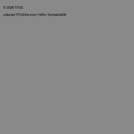
© 2026
TITUS
.
Jobs bei TITUS
Service / Hilfe / Kontakt
AGB