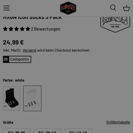
Menü
Suche
Ein
TITUS
HXGN Icon Socks 3 Pack
2 Bewertungen
24,99 €
inkl. MwSt.
Versand
wird beim Checkout berechnet.
25
Cashpoints
Farbe: white
white
black
Größentabelle
Größe
EU: 35-38
EU: 39-42
EU: 43-46