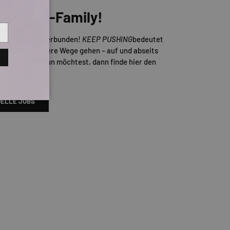
er TITUS-Family!
Skateboarding verbunden!
KEEP PUSHING
bedeutet
d auch mal andere Wege gehen – auf und abseits
ns gemeinsam tun möchtest, dann finde hier den
enden Job!
ELLE JOBS