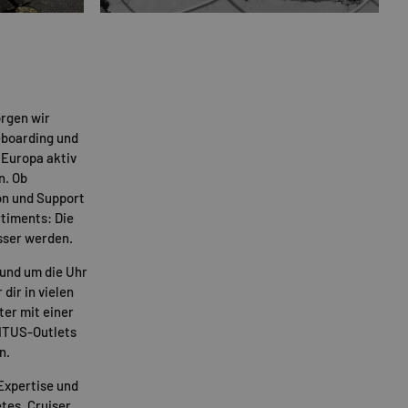
rgen wir
eboarding und
 Europa aktiv
n. Ob
on und Support
timents: Die
sser werden.
rund um die Uhr
 dir in vielen
ter mit einer
TITUS-Outlets
n.
Expertise und
tes
,
Cruiser
,