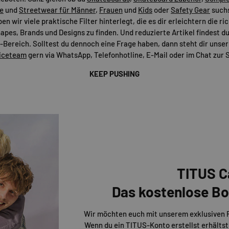
e
und
Streetwear für Männer
,
Frauen
und
Kids
oder
Safety Gear
suchs
n wir viele praktische Filter hinterlegt, die es dir erleichtern die r
apes, Brands und Designs zu finden. Und reduzierte Artikel findest du
Bereich. Solltest du dennoch eine Frage haben, dann steht dir uns
iceteam
gern via WhatsApp, Telefonhotline, E-Mail oder im Chat zur S
KEEP PUSHING
TITUS C
Das kostenlose 
Wir möchten euch mit unserem exklusiven
Wenn du ein TITUS-Konto erstellst erhältst