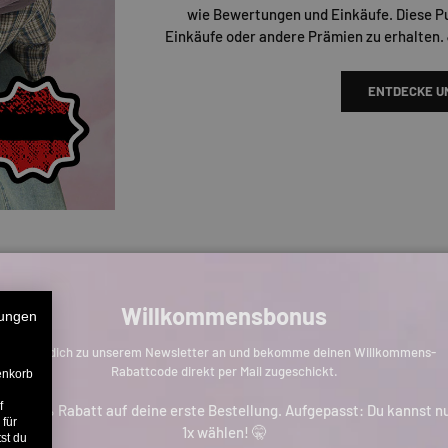
wie Bewertungen und Einkäufe. Diese P
Einkäufe oder andere Prämien zu erhalten.
ENTDECKE U
Willkommensbonus
ungen
Melde dich zu unserem Newsletter an und bekomme deinen Willkommens-
Rabattcode direkt per Mail zugeschickt.
enkorb
f
is zu 11% Rabatt auf deine erste Bestellung. Aufgepasst: Du kannst n
 für
1x wählen! 🤫
st du