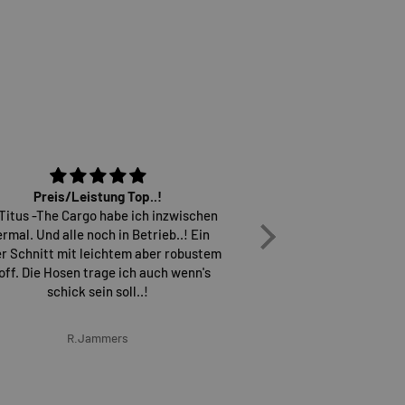
Preis/Leistung Top..!
Osiris D3 sind einfach
 Titus -The Cargo habe ich inzwischen
überh
ermal. Und alle noch in Betrieb..! Ein
Versand erfolgt sch
r Schnitt mit leichtem aber robustem
wieder gerne b
off. Die Hosen trage ich auch wenn's
schick sein soll..!
R.Jammers
Marcel G