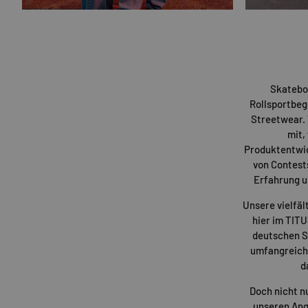
Skatebo
Rollsportbeg
Streetwear. 
mit,
Produktentwi
von Contest
Erfahrung u
Unsere vielfäl
hier im TIT
deutschen St
umfangreiche
d
Doch nicht n
unseren Ang