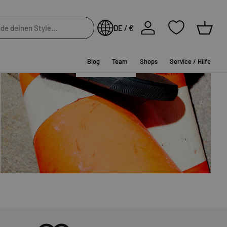
NEW IN
Einloggen
DE / €
Einkau
Blog
Team
Shops
Service / Hilfe
SHOP NOW