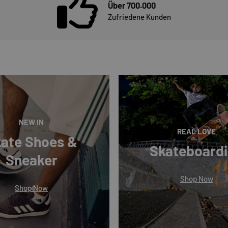
Über 700.000
Zufriedene Kunden
NEW IN
REAL LOVE
ate Shoes &
Skateboard
Sneaker
Shop Now
Shop Now