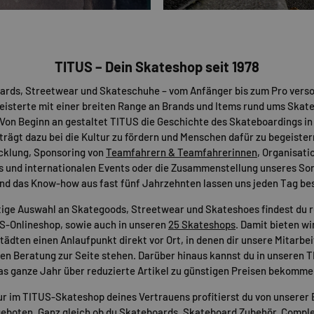
TITUS – Dein Skateshop seit 1978
ards, Streetwear und Skateschuhe – vom Anfänger bis zum Pro verso
eisterte mit einer breiten Range an Brands und Items rund ums Skat
Von Beginn an gestaltet TITUS die Geschichte des Skateboardings in
 trägt dazu bei die Kultur zu fördern und Menschen dafür zu begeister
cklung, Sponsoring von
Teamfahrern & Teamfahrerinnen
, Organisati
s und internationalen Events oder die Zusammenstellung unseres Sor
nd das Know-how aus fast fünf Jahrzehnten lassen uns jeden Tag be
tige Auswahl an Skategoods, Streetwear und Skateshoes findest du 
US-Onlineshop, sowie auch in unseren
25 Skateshops
. Damit bieten wir
ädten einen Anlaufpunkt direkt vor Ort, in denen dir unsere Mitarbei
n Beratung zur Seite stehen. Darüber hinaus kannst du in unseren 
as ganze Jahr über reduzierte Artikel zu günstigen Preisen bekomme
ur im TITUS-Skateshop deines Vertrauens profitierst du von unserer 
eboten. Ganz gleich ob du
Skateboards
,
Skateboard Zubehör
,
Comple