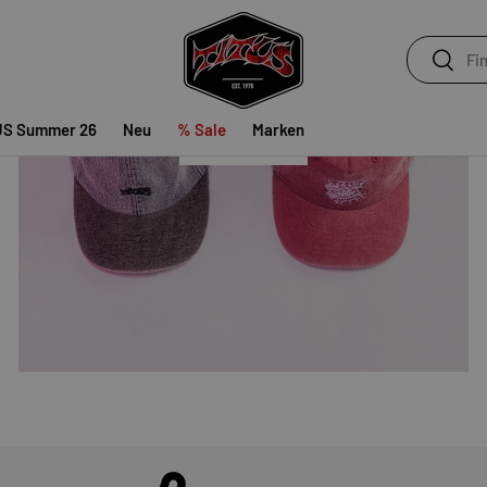
ACCESSOIRES
Suchen
Suchen
US Summer 26
Neu
% Sale
Marken
SHOP NOW