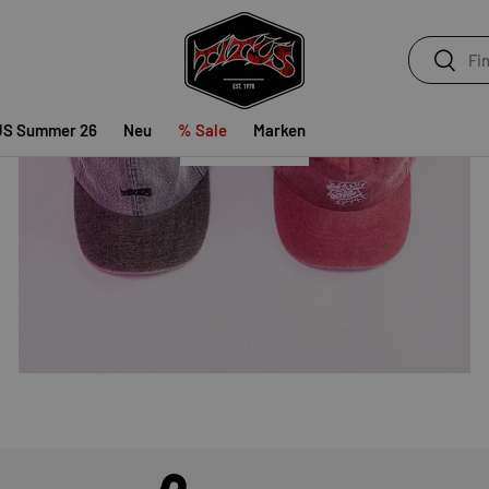
ACCESSOIRES
Suchen
Suchen
US Summer 26
Neu
% Sale
Marken
SHOP NOW