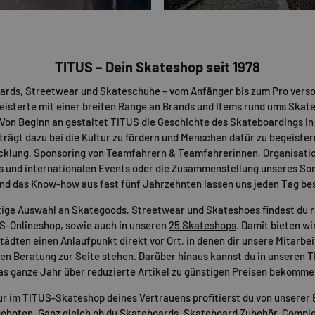
TITUS – Dein Skateshop seit 1978
ards, Streetwear und Skateschuhe – vom Anfänger bis zum Pro verso
eisterte mit einer breiten Range an Brands und Items rund ums Skat
Von Beginn an gestaltet TITUS die Geschichte des Skateboardings in
 trägt dazu bei die Kultur zu fördern und Menschen dafür zu begeister
cklung, Sponsoring von
Teamfahrern & Teamfahrerinnen
, Organisati
s und internationalen Events oder die Zusammenstellung unseres Sor
nd das Know-how aus fast fünf Jahrzehnten lassen uns jeden Tag be
tige Auswahl an Skategoods, Streetwear und Skateshoes findest du 
US-Onlineshop, sowie auch in unseren
25 Skateshops
. Damit bieten wir
ädten einen Anlaufpunkt direkt vor Ort, in denen dir unsere Mitarbei
n Beratung zur Seite stehen. Darüber hinaus kannst du in unseren 
as ganze Jahr über reduzierte Artikel zu günstigen Preisen bekomme
ur im TITUS-Skateshop deines Vertrauens profitierst du von unserer 
eboten. Ganz gleich ob du
Skateboards
,
Skateboard Zubehör
,
Comple