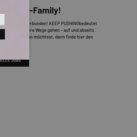
er TITUS-Family!
Skateboarding verbunden!
KEEP PUSHING
bedeutet
d auch mal andere Wege gehen – auf und abseits
ns gemeinsam tun möchtest, dann finde hier den
enden Job!
ELLE JOBS