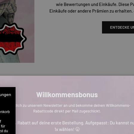
wie Bewertungen und Einkäufe. Diese P
Einkäufe oder andere Prämien zu erhalten.
ENTDECKE U
Willkommensbonus
ungen
Melde dich zu unserem Newsletter an und bekomme deinen Willkommens-
Rabattcode direkt per Mail zugeschickt.
enkorb
f
is zu 11% Rabatt auf deine erste Bestellung. Aufgepasst: Du kannst n
 für
1x wählen! 🤫
st du