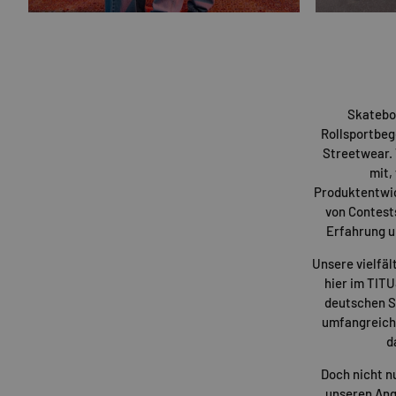
Skatebo
Rollsportbeg
Streetwear. 
mit,
Produktentwi
von Contest
Erfahrung u
Unsere vielfäl
hier im TIT
deutschen St
umfangreiche
d
Doch nicht n
unseren Ang