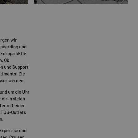
rgen wir
eboarding und
 Europa aktiv
n. Ob
on und Support
timents: Die
sser werden.
rund um die Uhr
 dir in vielen
ter mit einer
TITUS-Outlets
n.
Expertise und
tes
,
Cruiser
,