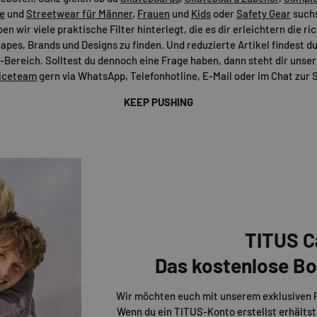
e
und
Streetwear für Männer
,
Frauen
und
Kids
oder
Safety Gear
suchs
n wir viele praktische Filter hinterlegt, die es dir erleichtern die r
apes, Brands und Designs zu finden. Und reduzierte Artikel findest du
Bereich. Solltest du dennoch eine Frage haben, dann steht dir uns
iceteam
gern via WhatsApp, Telefonhotline, E-Mail oder im Chat zur S
KEEP PUSHING
TITUS C
Das kostenlose 
Wir möchten euch mit unserem exklusiven
Wenn du ein TITUS-Konto erstellst erhältst