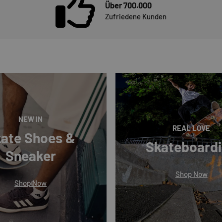
Über 700.000
Zufriedene Kunden
NEW IN
REAL LOVE
ate Shoes &
Skateboard
Sneaker
Shop Now
Shop Now