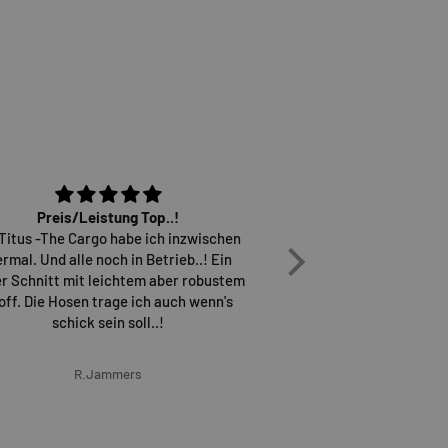
Preis/Leistung Top..!
Osiris D3 sind einfach
 Titus -The Cargo habe ich inzwischen
überh
ermal. Und alle noch in Betrieb..! Ein
Versand erfolgt sch
r Schnitt mit leichtem aber robustem
wieder gerne b
off. Die Hosen trage ich auch wenn's
schick sein soll..!
R.Jammers
Marcel G