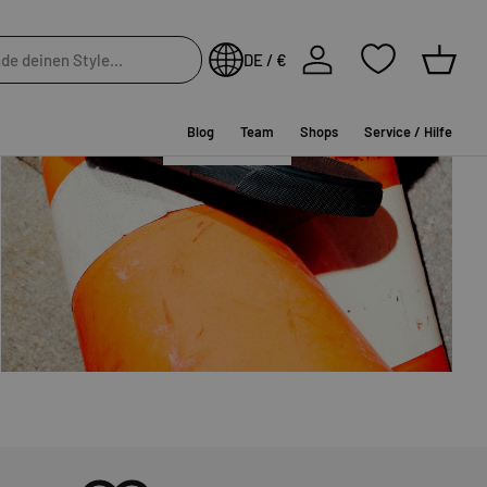
NEW IN
Einloggen
DE / €
Einkau
Blog
Team
Shops
Service / Hilfe
SHOP NOW