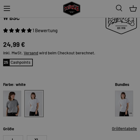
Menü
Suche
Ein
TITUS
W BSC
1 Bewertung
24,99 €
inkl. MwSt.
Versand
wird beim Checkout berechnet.
25
Cashpoints
Farbe: white
Bundles
white
greymottled
white
Größentabelle
Größe
L
XL