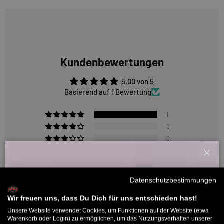
Kundenbewertungen
5.00 von 5
Basierend auf 1 Bewertung
1
0
0
0
Schl
0
Willkommensbonus
Datenschutzbestimmungen
Melde dich zu unserem Newsletter an und bekomme deinen
Sort by
Willkommens-Rabattcode direkt per Mail zugeschickt.
Wir freuen uns, dass Du Dich für uns entschieden hast!
Unsere Website verwendet Cookies, um Funktionen auf der Website (etwa
Bis zu 11% Rabatt auf deine erste Bestellung. Aufgepasst: Du
Bewertungen in anderen Sprachen
Warenkorb oder Login) zu ermöglichen, um das Nutzungsverhalten unserer