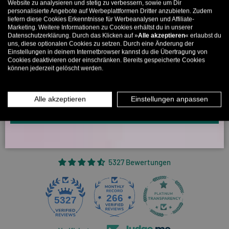
Website zu analysieren und stetig zu verbessern, sowie um Dir
kannst nur 1x wählen! 🤫
personalisierte Angebote auf Werbeplattformen Dritter anzubieten. Zudem
liefern diese Cookies Erkenntnisse für Werbeanalysen und Affiliate-
5% ab €80
9% ab €100
11% ab €150 🔥
20/04/2025
Marketing. Weitere Informationen zu Cookies erhältst du in unserer
Datenschutzerklärung. Durch das Klicken auf »
Alle akzeptieren
« erlaubst du
Elisabetta
E-Mail
uns, diese optionalen Cookies zu setzen. Durch eine Änderung der
Einstellungen in deinem Internetbrowser kannst du die Übertragung von
Cookies deaktivieren oder einschränken. Bereits gespeicherte Cookies
Ottima!!!
können jederzeit gelöscht werden.
MÄNNER
FRAUEN
Ottimo cotone, ottimo outfit!
Ho ordinato la taglia S (in Italia ordinerei la M): mi sta benissimo!
INFOS ÜBER WHATSAPP? KEIN PROBLEM!
Alle akzeptieren
Einstellungen anpassen
KLICK HIER UND SCHICKE UNS DIE VORGESCHRIEBENE NACHRICHT,
Bewertung konnte nicht übersetzt werden. Versuchen Sie es
UM DICH ANZUMELDEN.
später noch einmal
5327 Bewertungen
266
5327