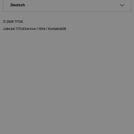
Sprache
Deutsch
© 2026
TITUS
.
Jobs bei TITUS
Service / Hilfe / Kontakt
AGB