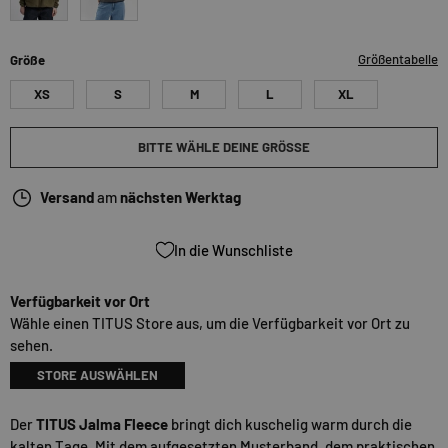
offwhite-olive
rose-grey
Größentabelle
Größe
XS
S
M
L
XL
BITTE WÄHLE DEINE GRÖSSE
Versand
am
nächsten Werktag
In die Wunschliste
Verfügbarkeit vor Ort
Wähle einen TITUS Store aus, um die Verfügbarkeit vor Ort zu
sehen.
STORE AUSWÄHLEN
Der
TITUS Jalma Fleece
bringt dich kuschelig warm durch die
kalten Tage. Mit dem aufgesetzten Musterband, dem praktischen