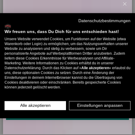
insgesamt passt er mir in S (ich bin 164cm) sehr gut, leider sind
die Ärmel aber deutlich zu kurz, was grade bei einem Pullover, der
Schl
Willkommensbonus
gemütlich sein soll sehr schade ist, das ist das erste Mal, dass mir
Datenschutzbestimmungen
Ärmel zu kurz sind, sehr schade, der Rest passt perfekt :)
Melde dich zu unserem Newsletter an und bekomme deinen
Willkommens-Rabattcode direkt per Mail zugeschickt.
Wir freuen uns, dass Du Dich für uns entschieden hast!
Unsere Website verwendet Cookies, um Funktionen auf der Website (etwa
11/01/2026
Bis zu 11% Rabatt auf deine erste Bestellung. Aufgepasst: Du
Warenkorb oder Login) zu ermöglichen, um das Nutzungsverhalten unserer
Website zu analysieren und stetig zu verbessern, sowie um Dir
kannst nur 1x wählen! 🤫
Male Beatz
personalisierte Angebote auf Werbeplattformen Dritter anzubieten. Zudem
liefern diese Cookies Erkenntnisse für Werbeanalysen und Affiliate-
5% ab €80
9% ab €100
11% ab €150 🔥
Marketing. Weitere Informationen zu Cookies erhältst du in unserer
Verfügbare größen
Datenschutzerklärung. Durch das Klicken auf »
Alle akzeptieren
« erlaubst du
E-Mail
uns, diese optionalen Cookies zu setzen. Durch eine Änderung der
Ich finde diese Pullover echt sehr schön, vorallem den in
Einstellungen in deinem Internetbrowser kannst du die Übertragung von
grau/rosa, leider gibt es für mich als typ (184cm, 86kg schwer)
Cookies deaktivieren oder einschränken. Bereits gespeicherte Cookies
überhaupt keine option das er mir passen könnte, finde das echt
können jederzeit gelöscht werden.
MÄNNER
FRAUEN
schade weil ich denke das diese farbe sehr geschlechtsneutral
ist
INFOS ÜBER WHATSAPP? KEIN PROBLEM!
Alle akzeptieren
Einstellungen anpassen
KLICK HIER UND SCHICKE UNS DIE VORGESCHRIEBENE NACHRICHT,
UM DICH ANZUMELDEN.
22/12/2025
Lara S.