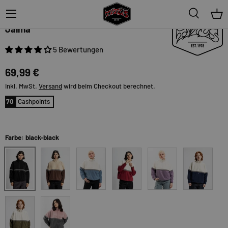
Menü
Suche
Ein
TITUS
Jalma
5 Bewertungen
69,99 €
inkl. MwSt.
Versand
wird beim Checkout berechnet.
70
Cashpoints
Farbe: black-black
black-black
cream-darkbrown
offwhite-blue
offwhite-darkcherry
offwhite-lightlilac
offwhite-na