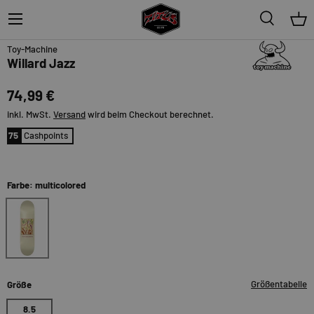
Menü
Suche
Ein
Griptape
Toy-Machine
Willard Jazz
74,99 €
inkl. MwSt.
Versand
wird beim Checkout berechnet.
75
Cashpoints
Farbe: multicolored
multicolored
Größentabelle
Größe
8.5