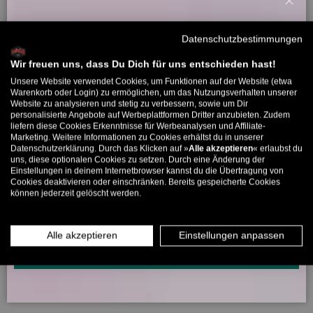
Schl
Willkommensbonus
Sei der Erste, der eine Bewertung schreibt
Datenschutzbestimmungen
Melde dich zu unserem Newsletter an und bekomme deinen
Willkommens-Rabattcode direkt per Mail zugeschickt.
Wir freuen uns, dass Du Dich für uns entschieden hast!
Unsere Website verwendet Cookies, um Funktionen auf der Website (etwa
Bis zu 11% Rabatt auf deine erste Bestellung. Aufgepasst: Du
5330 Bewertungen
Warenkorb oder Login) zu ermöglichen, um das Nutzungsverhalten unserer
Website zu analysieren und stetig zu verbessern, sowie um Dir
kannst nur 1x wählen! 🤫
personalisierte Angebote auf Werbeplattformen Dritter anzubieten. Zudem
liefern diese Cookies Erkenntnisse für Werbeanalysen und Affiliate-
5% ab €80
9% ab €100
11% ab €150 🔥
Marketing. Weitere Informationen zu Cookies erhältst du in unserer
266
5330
Datenschutzerklärung. Durch das Klicken auf »
Alle akzeptieren
« erlaubst du
E-Mail
uns, diese optionalen Cookies zu setzen. Durch eine Änderung der
Einstellungen in deinem Internetbrowser kannst du die Übertragung von
Cookies deaktivieren oder einschränken. Bereits gespeicherte Cookies
Verifiziert von
können jederzeit gelöscht werden.
MÄNNER
FRAUEN
INFOS ÜBER WHATSAPP? KEIN PROBLEM!
Alle akzeptieren
Einstellungen anpassen
KLICK HIER UND SCHICKE UNS DIE VORGESCHRIEBENE NACHRICHT,
UM DICH ANZUMELDEN.