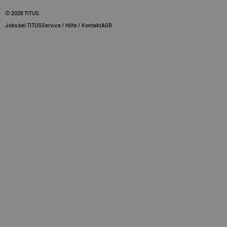
© 2026
TITUS
.
Jobs bei TITUS
Service / Hilfe / Kontakt
AGB