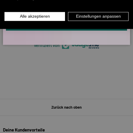
5320 Bewertungen
INFOS ÜBER WHATSAPP? KEIN PROBLEM!
Alle akzeptieren
Einstellungen anpassen
KLICK HIER UND SCHICKE UNS DIE VORGESCHRIEBENE NACHRICHT,
UM DICH ANZUMELDEN.
266
5320
Verifiziert von
Zurück nach oben
Deine Kundenvorteile