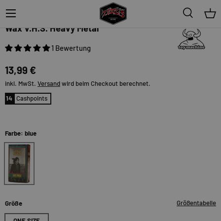
Menü
Suche
Ein
Toy-Machine
Wax V.H.S. Heavy Metal
1 Bewertung
13,99 €
inkl. MwSt.
Versand
wird beim Checkout berechnet.
14
Cashpoints
Farbe: blue
blue
Größentabelle
Größe
ONE SIZE