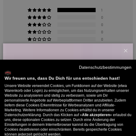
1
0
0
0
0
Schl
Sort by
Willkommensbonus
Datenschutzbestimmungen
Melde dich zu unserem Newsletter an und bekomme deinen
14/10/2025
Willkommens-Rabattcode direkt per Mail zugeschickt.
Wir freuen uns, dass Du Dich für uns entschieden hast!
Lemmy B
Unsere Website verwendet Cookies, um Funktionen auf der Website (etwa
Bis zu 11% Rabatt auf deine erste Bestellung. Aufgepasst: Du
Warenkorb oder Login) zu ermöglichen, um das Nutzungsverhalten unserer
Wo ist Schmitz Katze?
Website zu analysieren und stetig zu verbessern, sowie um Dir
kannst nur 1x wählen! 🤫
personalisierte Angebote auf Werbeplattformen Dritter anzubieten. Zudem
die rutscht noch..... Ohne Scheiß echt taugliches WAX und in der
liefern diese Cookies Erkenntnisse für Werbeanalysen und Affiliate-
5% ab €80
9% ab €100
11% ab €150 🔥
Marketing. Weitere Informationen zu Cookies erhältst du in unserer
kleine Pappe Schachtel weis es auch wo es hingehört.
Datenschutzerklärung. Durch das Klicken auf »
Alle akzeptieren
« erlaubst du
E-Mail
uns, diese optionalen Cookies zu setzen. Durch eine Änderung der
Einstellungen in deinem Internetbrowser kannst du die Übertragung von
Cookies deaktivieren oder einschränken. Bereits gespeicherte Cookies
können jederzeit gelöscht werden.
MÄNNER
FRAUEN