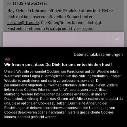
>>
TITUS
antwortete:
Hey. Deine Erfahrung mit dem Produkt tut uns leid. Melde
dich mal bei unserem offiziellen Support unter
service@titus.de
. Die Kolleg*innen können dich ggf.
kostenlos mit einem Ersatzprodukt versorgen.
Schl
Willkommensbonus
16/04/2024
Datenschutzbestimmungen
Philipp Schmidt
Melde dich zu unserem Newsletter an und bekomme deinen
Willkommens-Rabattcode direkt per Mail zugeschickt.
Wir freuen uns, dass Du Dich für uns entschieden hast!
Legendäres Video feiert Comeback 📼
Unsere Website verwendet Cookies, um Funktionen auf der Website (etwa
Bis zu 11% Rabatt auf deine erste Bestellung. Aufgepasst: Du
Warenkorb oder Login) zu ermöglichen, um das Nutzungsverhalten unserer
Das legendäre Video von Toy Machine feiert Comeback 📼
Website zu analysieren und stetig zu verbessern, sowie um Dir
kannst nur 1x wählen! 🤫
Nostalgie pur, nicht nur für VHS-Liebhaber
personalisierte Angebote auf Werbeplattformen Dritter anzubieten. Zudem
liefern diese Cookies Erkenntnisse für Werbeanalysen und Affiliate-
5% ab €80
9% ab €100
11% ab €150 🔥
Marketing. Weitere Informationen zu Cookies erhältst du in unserer
Datenschutzerklärung. Durch das Klicken auf »
Alle akzeptieren
« erlaubst du
E-Mail
uns, diese optionalen Cookies zu setzen. Durch eine Änderung der
25/05/2021
Einstellungen in deinem Internetbrowser kannst du die Übertragung von
Cookies deaktivieren oder einschränken. Bereits gespeicherte Cookies
Andreas
können jederzeit gelöscht werden.
MÄNNER
FRAUEN
Gutes Stück Wachs