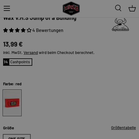
Menü
Suche
Ein
Toy-Machine
Wax V.H.S Jump of a Building
4 Bewertungen
13,99 €
inkl. MwSt.
Versand
wird beim Checkout berechnet.
14
Cashpoints
Farbe: red
red
Größentabelle
Größe
ONE SIZE