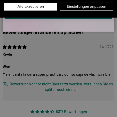
INFOS ÜBER WHATSAPP? KEIN PROBLEM!
Alle akzeptieren
Einstellungen anpassen
Ich finde das ist ein gutes Stück Wachs für das Geld. Die perfekte
KLICK HIER UND SCHICKE UNS DIE VORGESCHRIEBENE NACHRICHT,
Form. Ne hübsche Farbe :)
UM DICH ANZUMELDEN.
Bewertungen in anderen Sprachen
04/11/2021
Kevin
Wax
Me encanta la cera súper práctica y con su caja de vhs increíble
Bewertung konnte nicht übersetzt werden. Versuchen Sie es
später noch einmal
5317 Bewertungen