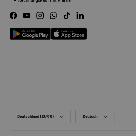
Facebook
YouTube
Instagram
WhatsApp
TikTok
LinkedIn
Android
App Store
Land/Region
Sprache
Deutschland (EUR €)
Deutsch