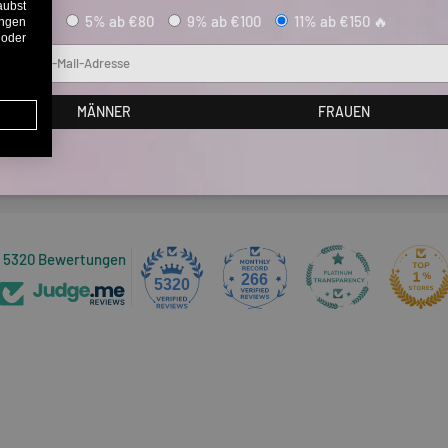
aubst
5% ab €80
9% ab €100
11% ab €150 🔥
ungen
 oder
Mail
Kundenbewertungen
MÄNNER
FRAUEN
Sei der Erste, der eine Bewertung schreibt
5320 Bewertungen
266
5320