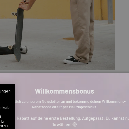
Willkommensbonus
ungen
Melde dich zu unserem Newsletter an und bekomme deinen Willkommens-
Rabattcode direkt per Mail zugeschickt.
enkorb
f
is zu 11% Rabatt auf deine erste Bestellung. Aufgepasst: Du kannst n
 für
1x wählen! 🤫
st du