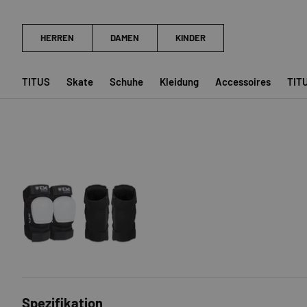
TITUS
Skate
Schuhe
Kleidung
Accessoires
TIT
Bild 1 in Galerieansicht laden
Bild 2 in Galerieansicht laden
Spezifikation