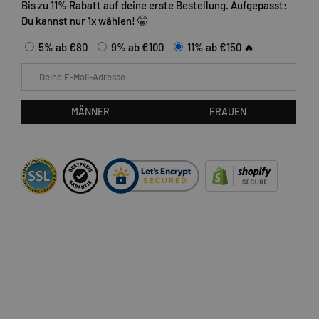
Bis zu 11% Rabatt auf deine erste Bestellung. Aufgepasst:
Du kannst nur 1x wählen! 🤫
5% ab €80
9% ab €100
11% ab €150 🔥
E-Mail
MÄNNER
FRAUEN