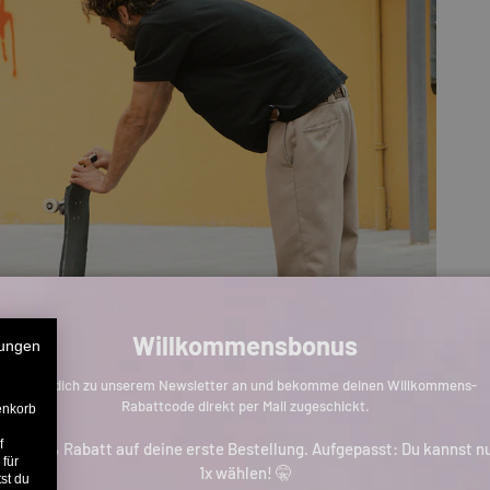
Willkommensbonus
ungen
Melde dich zu unserem Newsletter an und bekomme deinen Willkommens-
Rabattcode direkt per Mail zugeschickt.
enkorb
f
is zu 11% Rabatt auf deine erste Bestellung. Aufgepasst: Du kannst n
 für
1x wählen! 🤫
st du