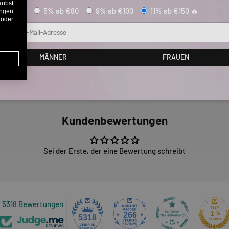
aubst
5% ab €80
9% ab €100
11% ab €150 🔥
ungen
 oder
Mail
MÄNNER
FRAUEN
Kundenbewertungen
Sei der Erste, der eine Bewertung schreibt
5318 Bewertungen
266
5318