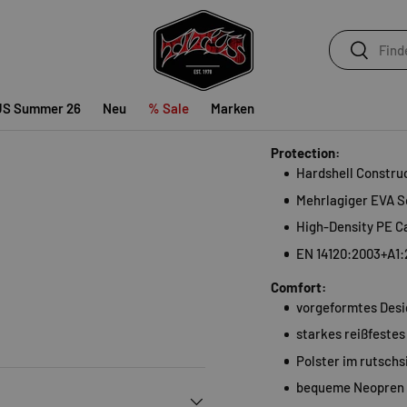
Ausrüstung anderer Sp
den Arm gestreift und d
Suchen
Suchen
Ein hufeisenförmig vo
Blockierern während d
Boden diesen nicht bes
US Summer 26
Neu
% Sale
Marken
Schutz.
Protection:
Hardshell Constru
Mehrlagiger EVA S
High-Density PE C
EN 14120:2003+A1:
Comfort:
vorgeformtes Desi
starkes reißfestes
Polster im rutsch
bequeme Neopren B